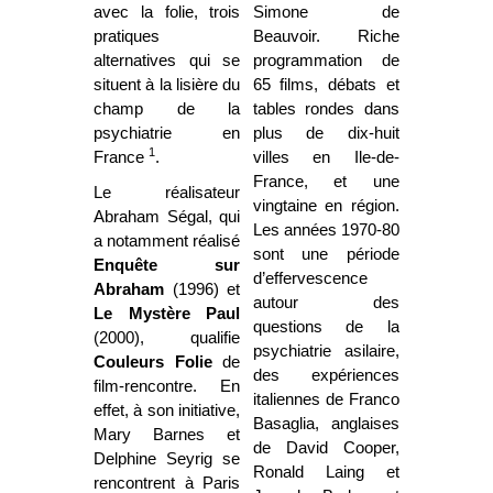
avec la folie, trois
Simone de
pratiques
Beauvoir. Riche
alternatives qui se
programmation de
situent à la lisière du
65 films, débats et
champ de la
tables rondes dans
psychiatrie en
plus de dix-huit
1
France
.
villes en Ile-de-
France, et une
Le réalisateur
vingtaine en région.
Abraham Ségal, qui
Les années 1970-80
a notamment réalisé
sont une période
Enquête sur
d’effervescence
Abraham
(1996) et
autour des
Le Mystère Paul
questions de la
(2000), qualifie
psychiatrie asilaire,
Couleurs Folie
de
des expériences
film-rencontre. En
italiennes de Franco
effet, à son initiative,
Basaglia, anglaises
Mary Barnes et
de David Cooper,
Delphine Seyrig se
Ronald Laing et
rencontrent à Paris