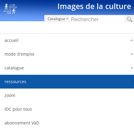
Saut au contenu
Images de la culture
Catalogue
accueil
mode d'emploi
catalogue
ressources
zoom
IDC pour tous
abonnement VàD