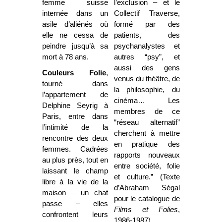
femme suisse
l’exclusion
–
et le
internée dans un
Collectif Traverse,
asile d’aliénés où
formé par des
elle ne cessa de
patients, des
peindre jusqu’à sa
psychanalystes et
mort à 78 ans.
autres “psy”, et
aussi des gens
Couleurs Folie
,
venus du théâtre, de
tourné dans
la philosophie, du
l’appartement de
cinéma… Les
Delphine Seyrig à
membres de ce
Paris, entre dans
“réseau alternatif”
l’intimité de la
cherchent à mettre
rencontre des deux
en pratique des
femmes. Cadrées
rapports nouveaux
au plus près, tout en
entre société, folie
laissant le champ
et culture.” (Texte
libre à la vie de la
d’Abraham Ségal
maison
–
un chat
pour le catalogue de
passe
–
elles
Films et Folies
,
confrontent leurs
1986-1987).