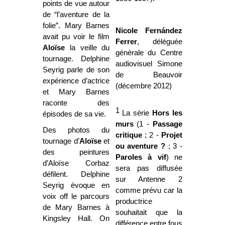
points de vue autour
de “l’aventure de la
folie”. Mary Barnes
Nicole Fernández
avait pu voir le film
Ferrer
, déléguée
Aloïse
la veille du
générale du Centre
tournage. Delphine
audiovisuel Simone
Seyrig parle de son
de Beauvoir
expérience d’actrice
(décembre 2012)
et Mary Barnes
raconte des
1
La série
Hors les
épisodes de sa vie.
murs
(1 -
Passage
Des photos du
critique
; 2 -
Projet
tournage d’
Aloïse
et
ou aventure ?
; 3 -
des peintures
Paroles à vif
) ne
d’Aloïse Corbaz
sera pas diffusée
défilent. Delphine
sur Antenne 2
Seyrig évoque en
comme prévu car la
voix off le parcours
productrice
de Mary Barnes à
souhaitait que la
Kingsley Hall. On
différence entre fous