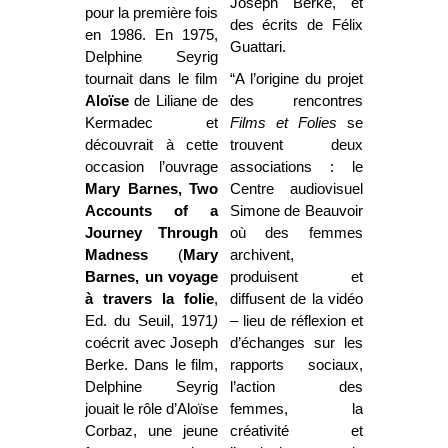
Joseph Berke, et
pour la première fois
des écrits de Félix
en 1986.
En 1975,
Guattari.
Delphine Seyrig
tournait dans le film
“A l’origine du projet
Aloïse
de Liliane de
des rencontres
Kermadec et
Films et Folies
se
découvrait à cette
trouvent deux
occasion l’ouvrage
associations : le
Mary Barnes,
Two
Centre audiovisuel
Accounts of a
Simone de Beauvoir
Journey Through
où des femmes
Madness
(
Mary
archivent,
Barnes, un voyage
produisent et
à travers la folie
,
diffusent de la vidéo
Ed. du Seuil, 1971
)
–
lieu de réflexion et
co
écrit avec Joseph
d’échanges sur les
Berke. Dans le film,
rapports sociaux,
Delphine Seyrig
l’action des
jouait le rôle d’Aloïse
femmes, la
Corbaz, une jeune
créativité et