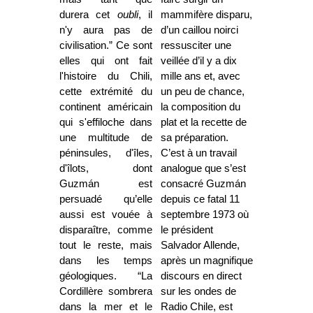
durera cet
oubli
, il
mammifère disparu,
n'y aura pas de
d’un caillou noirci
civilisation.” Ce sont
ressusciter une
elles qui ont fait
veillée d’il y a dix
l'histoire du Chili,
mille ans et, avec
cette extrémité du
un peu de chance,
continent américain
la composition du
qui s'effiloche dans
plat et la recette de
une multitude de
sa préparation.
péninsules, d'îles,
C’est à un travail
d'îlots, dont
analogue que s’est
Guzmán est
consacré Guzmán
persuadé qu’elle
depuis ce fatal 11
aussi est vouée à
septembre 1973 où
disparaître, comme
le président
tout le reste, mais
Salvador Allende,
dans les temps
après un magnifique
géologiques. “La
discours en direct
Cordillère sombrera
sur les ondes de
dans la mer et le
Radio Chile, est