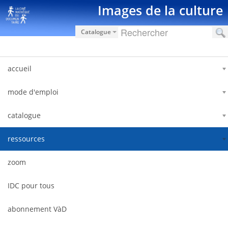
Saut au contenu
Images de la culture
Catalogue
accueil
mode d'emploi
catalogue
ressources
zoom
IDC pour tous
abonnement VàD