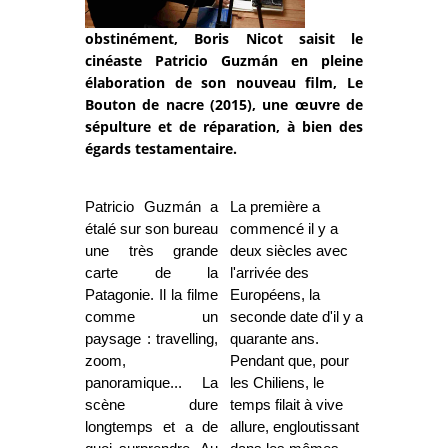
obstinément, Boris Nicot saisit le
cinéaste Patricio Guzmán en pleine
élaboration de son nouveau film, Le
Bouton de nacre (2015), une œuvre de
sépulture et de réparation, à bien des
égards testamentaire.
Patricio Guzmán a
La première a
étalé sur son bureau
commencé il y a
une très grande
deux siècles avec
carte de la
l'arrivée des
Patagonie. Il la filme
Européens, la
comme un
seconde date d'il y a
paysage : travelling,
quarante ans.
zoom,
Pendant que, pour
panoramique... La
les Chiliens, le
scène dure
temps filait à vive
longtemps et a de
allure, engloutissant