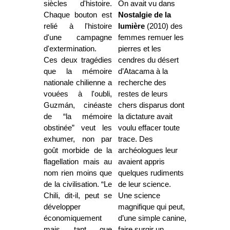
siècles d'histoire.
On avait vu dans
Chaque bouton est
Nostalgie de la
relié à l'histoire
lumière
(2010) des
d'une campagne
femmes remuer les
d'extermination.
pierres et les
Ces deux tragédies
cendres du désert
que la mémoire
d’Atacama à la
nationale chilienne a
recherche des
vouées à l'oubli,
restes de leurs
Guzmán, cinéaste
chers disparus dont
de “la mémoire
la dictature avait
obstinée” veut les
voulu effacer toute
exhumer, non par
trace. Des
goût morbide de la
archéologues leur
flagellation mais au
avaient appris
nom rien moins que
quelques rudiments
de la civilisation. “Le
de leur science.
Chili, dit-il, peut se
Une science
développer
magnifique qui peut,
économiquement
d’une simple canine,
mais tant que
faire surgir un