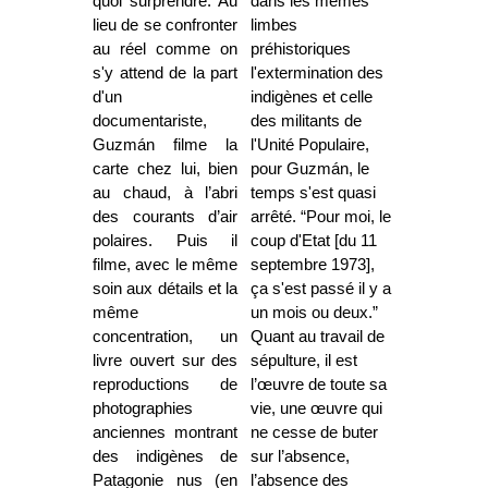
quoi surprendre. Au
dans les mêmes
lieu de se confronter
limbes
au réel comme on
préhistoriques
s'y attend de la part
l'extermination des
d'un
indigènes et celle
documentariste,
des militants de
Guzmán filme la
l'Unité Populaire,
carte chez lui, bien
pour Guzmán, le
au chaud, à l’abri
temps s'est quasi
des courants d’air
arrêté. “Pour moi, le
polaires. Puis il
coup d'Etat [du 11
filme, avec le même
septembre 1973],
soin aux détails et la
ça s'est passé il y a
même
un mois ou deux.”
concentration, un
Quant au travail de
livre ouvert sur des
sépulture, il est
reproductions de
l’œuvre de toute sa
photographies
vie, une œuvre qui
anciennes montrant
ne cesse de buter
des indigènes de
sur l’absence,
Patagonie nus (en
l’absence des