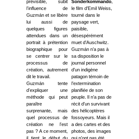
prévisible, subit
Sonderkommando
,
l'influence de
le film d’Emil Weiss,
Guzmán et se libère
tourné dans le
lui aussi de
paysage vert,
quelques figures
paisible,
attendues dans un
désespérément
portrait à prétention
muet d’Auschwitz.
biographique pour
Guzmán n’a pas à
se centrer sur le
sa disposition le
processus de
journal personnel
création, autrement
d’un indigène
dit le travail.
patagon témoin de
Guzmán tente
l’extermination
d'expliquer une
planifiée de son
méthode qui peut
peuple. Il n’a pas de
paraître
récit d’un survivant
surprenante, mais
des hélicoptères
quel processus de
fossoyeurs. Mais il
création ne l'est
a des cartes et des
pas ? A ce moment,
photos, des images
il tient le début du
qui n’ont pas été