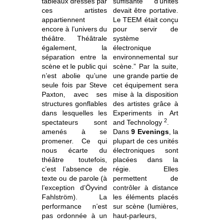
tableaux dressés par
suffisante d'unités
ces artistes
devait être portative.
appartiennent
Le TEEM était conçu
encore à l’univers du
pour servir de
théâtre. Théâtrale
système
également, la
électronique
séparation entre la
environnemental sur
scène et le public qui
scène.” Par la suite,
n’est abolie qu’une
une grande partie de
seule fois par Steve
cet équipement sera
Paxton, avec ses
mise à la disposition
structures gonflables
des artistes grâce à
dans lesquelles les
Experiments in Art
2
spectateurs sont
and Technology
.
amenés à se
Dans
9 Evenings
, la
promener. Ce qui
plupart de ces unités
nous écarte du
électroniques sont
théâtre toutefois,
placées dans la
c’est l’absence de
régie. Elles
texte ou de parole (à
permettent de
l’exception d’Öyvind
contrôler à distance
Fahlström). La
les éléments placés
performance n’est
sur scène (lumières,
pas ordonnée à un
haut-parleurs,