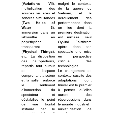
(
Variations VII
),
malgré le contexte
multiplication des
de la guerre du
sources visuelles et
Vietnam, et le
sonores simultanées
déroulement des
(
Two Holes of
performances dans
Water – 3
),
un lieu dont la
immersion dans un
première destination
labyrinthe en
est militaire, seul
polyéthylène
Öyvind Falsthröm
transparent
opère dans son
(
Physical Things
),
spectacle une mise
etc. La disposition
en perspective
des haut-parleurs,
critique des
répartis tout autour
technologies.
de l'espace
Le changement de
comprenant la scène
contexte suscite des
et la salle, renforce
adaptations dont
le sentiment
Klüver est le premier
d'immersion du
à penser qu'elles
spectateur et
auront des
déstabilise le point
répercussions dans
de vue frontal
le monde industriel :
instauré par le
miniaturisation de