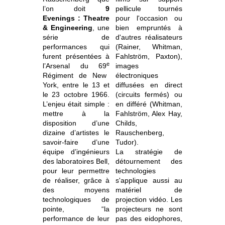
l’on doit
9
pellicule tournés
Evenings : Theatre
pour l'occasion ou
& Engineering
, une
bien empruntés à
série de
d'autres réalisateurs
performances qui
(Rainer, Whitman,
furent présentées à
Fahlström, Paxton),
e
l’Arsenal du 69
images
Régiment de New
électroniques
York, entre le 13 et
diffusées en direct
le 23 octobre 1966.
(circuits fermés) ou
L’enjeu était simple :
en différé (Whitman,
mettre à la
Fahlström, Alex Hay,
disposition d’une
Childs,
dizaine d’artistes le
Rauschenberg,
savoir-faire d’une
Tudor).
équipe d’ingénieurs
La stratégie de
des laboratoires Bell,
détournement des
pour leur permettre
technologies
de réaliser, grâce à
s'applique aussi au
des moyens
matériel de
technologiques de
projection vidéo. Les
pointe, “la
projecteurs ne sont
performance de leur
pas des eidophores,