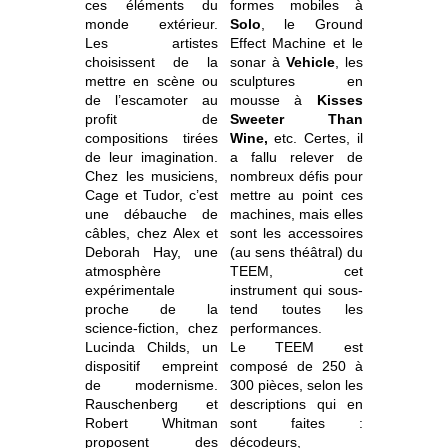
ces éléments du
formes mobiles à
monde extérieur.
Solo
, le Ground
Les artistes
Effect Machine et le
choisissent de la
sonar à
Vehicle
, les
mettre en scène ou
sculptures en
de l’escamoter au
mousse à
Kisses
profit de
Sweeter Than
compositions tirées
Wine,
etc. Certes, il
de leur imagination.
a fallu relever de
Chez les musiciens,
nombreux défis pour
Cage et Tudor, c’est
mettre au point ces
une débauche de
machines, mais elles
câbles, chez Alex et
sont les accessoires
Deborah Hay, une
(au sens théâtral) du
atmosphère
TEEM, cet
expérimentale
instrument qui sous-
proche de la
tend toutes les
science-fiction, chez
performances.
Lucinda Childs, un
Le TEEM est
dispositif empreint
composé de 250 à
de modernisme.
300 pièces, selon les
Rauschenberg et
descriptions qui en
Robert Whitman
sont faites :
proposent des
décodeurs,