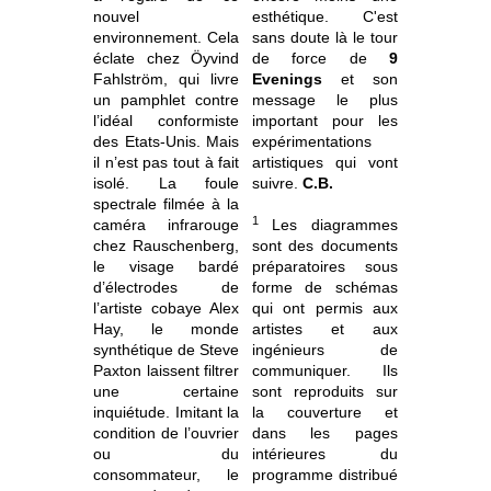
nouvel
esthétique. C'est
environnement. Cela
sans doute là le tour
éclate chez Öyvind
de force de
9
Fahlström, qui livre
Evenings
et son
un pamphlet contre
message le plus
l’idéal conformiste
important pour les
des Etats-Unis. Mais
expérimentations
il n’est pas tout à fait
artistiques qui vont
isolé. La foule
suivre.
C.B.
spectrale filmée à la
1
caméra infrarouge
Les diagrammes
chez Rauschenberg,
sont des documents
le visage bardé
préparatoires sous
d’électrodes de
forme de schémas
l’artiste cobaye Alex
qui ont permis aux
Hay, le monde
artistes et aux
synthétique de Steve
ingénieurs de
Paxton laissent filtrer
communiquer. Ils
une certaine
sont reproduits sur
inquiétude. Imitant la
la couverture et
condition de l’ouvrier
dans les pages
ou du
intérieures du
consommateur, le
programme distribué