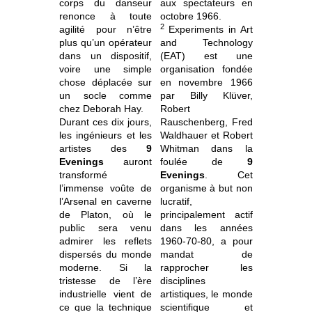
corps du danseur
aux spectateurs en
renonce à toute
octobre 1966.
2
agilité pour n’être
Experiments in Art
plus qu’un opérateur
and Technology
dans un dispositif,
(EAT) est une
voire une simple
organisation fondée
chose déplacée sur
en novembre 1966
un socle comme
par Billy Klüver,
chez Deborah Hay.
Robert
Durant ces dix jours,
Rauschenberg, Fred
les ingénieurs et les
Waldhauer et Robert
artistes des
9
Whitman dans la
Evenings
auront
foulée de
9
transformé
Evenings
.
Cet
l’immense voûte de
organisme à but non
l’Arsenal en caverne
lucratif,
de Platon, où le
principalement actif
public sera venu
dans les années
admirer les reflets
1960-70-80, a pour
dispersés du monde
mandat de
moderne. Si la
rapprocher les
tristesse de l’ère
disciplines
industrielle vient de
artistiques, le monde
ce que la technique
scientifique et