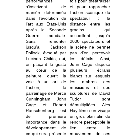
performances
fois pour théâtraliser
s’inscrivent de
et pour rapprocher
manière déterminée
l'action scénique du
dans l’évolution de
spectateur : la
l’art aux Etats-Unis
distance entre les
après la Seconde
gradins qui
Guerre mondiale.
accueillent jusqu'à
Sans remonter
2000 spectateurs et
jusqu’à Jackson
la scène ne permet
Pollock, évoqué par
pas d'en percevoir
Lucinda Childs, qui,
les détails. Ainsi,
en plaçant le geste
John Cage dispose
au cœur de la
plusieurs écrans
peinture ouvrit la
blancs sur lesquels
voie à un art de
les ombres des
l’action, le
musiciens et des
parrainage de Merce
sculptures de David
Cunningham, John
Tudor sont
Cage et Robert
démultipliées. Alex
Rauschenberg est
Hay filme son visage
de première
en gros plan afin de
importance dans le
rendre perceptible le
développement de
lien entre le
ce qui sera présenté
mouvement de ses