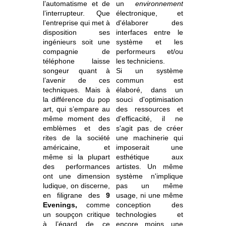
l’automatisme et de
un
environnement
l’interrupteur. Que
électronique, et
l’entreprise qui met à
d'élaborer des
disposition ses
interfaces entre le
ingénieurs soit une
système et les
compagnie de
performeurs et/ou
téléphone laisse
les techniciens.
songeur quant à
Si un système
l’avenir de ces
commun est
techniques. Mais à
élaboré, dans un
la différence du pop
souci d'optimisation
art, qui s’empare au
des ressources et
même moment des
d'efficacité, il ne
emblèmes et des
s'agit pas de créer
rites de la société
une machinerie qui
américaine, et
imposerait une
même si la plupart
esthétique aux
des performances
artistes. Un même
ont une dimension
système n'implique
ludique, on discerne,
pas un même
en filigrane des
9
usage, ni une même
Evenings,
comme
conception des
un soupçon critique
technologies et
à l’égard de ce
encore moins une