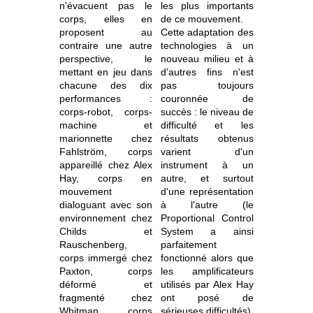
n'évacuent pas le
les plus importants
corps, elles en
de ce mouvement.
proposent au
Cette adaptation des
contraire une autre
technologies à un
perspective, le
nouveau milieu et à
mettant en jeu dans
d'autres fins n'est
chacune des dix
pas toujours
performances :
couronnée de
corps-robot, corps-
succès : le niveau de
machine et
difficulté et les
marionnette chez
résultats obtenus
Fahlström, corps
varient d'un
appareillé chez Alex
instrument à un
Hay, corps en
autre, et surtout
mouvement
d'une représentation
dialoguant avec son
à l'autre (le
environnement chez
Proportional Control
Childs et
System a ainsi
Rauschenberg,
parfaitement
corps immergé chez
fonctionné alors que
Paxton, corps
les amplificateurs
déformé et
utilisés par Alex Hay
fragmenté chez
ont posé de
Whitman, corps
sérieuses difficultés).