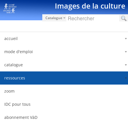
Saut au contenu
Images de la culture
Catalogue
accueil
mode d'emploi
catalogue
ressources
zoom
IDC pour tous
abonnement VàD