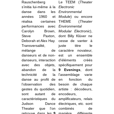
Rauschenberg
Le TEEM (
Theater
s’initia lui-même à la
Electronic
danse dans les
Environmental
années 1960 et
Module
) ou encore
réalisa certaines
THEME (
Theater
performances avec
Environmental
Carolyn Brown,
Modular Electronic
),
Steve Paxton,
dont Billy Klüver ne
Deborah et Alex Hay.
cesse de vanter à
Transversalité,
juste titre le
mélange de
caractère novateur,
danseurs et de non-
est un ensemble
danseurs, interaction
d'éléments créés
avec des objets,
spécifiquement pour
abandon de la
9 Evenings
, dont
technicité de la
l'assemblage varie
danse au profit de
en fonction du
l’observation des
besoin de chaque
gestes du quotidien,
artiste : décodeurs,
sont autant de
encodeurs,
caractéristiques du
amplificateurs, relais
Judson Dance
électriques, etc. sont
Theater que l’on
combinés de
retrouve dans les
9
manière différente