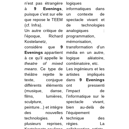
n'est pas étrangère
logiques
à
9 Evenings
,
informatiques dans
puisque c'est sur elle
un contexte de
que repose le TEEM
spectacle vivant et
(cf. Infra).
de technologies
Un autre critique de
analogiques :
l'époque, Richard
programmation,
Kostelanetz,
mémorisation,
considère que
9
transformation d'un
Evenings
appartient
média en un autre,
à ce qu'il appelle le
logique aléatoire,
theatre of mixed
combinatoire, etc.
means
. Ce type de
Les ingénieurs et les
théâtre rejette le
artistes impliqués
texte, conjugue
dans
9 Evenings
différents éléments
ont pressenti
(musique, danse,
l'impact de
films, lumières,
l'informatique sur le
sculpture,
spectacle vivant,
peinture...) et intègre
bien au-delà de
des nouvelles
l'équipement
technologies. A
technique des
plusieurs reprises,
régies. La
Kostelanetz souligne
collaboration artiste-