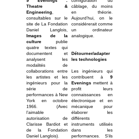
9 Evenings :
configuration du
Theatre &
câblage, du moins
Engineering
,
en théorie.
consultables sur le
Aujourd’hui, on le
site de La Fondation
considérerait comme
Daniel Langlois,
un ordinateur
Images de la
analogique.
culture
publie
quatre textes qui
documentent et
Détourner/adapter
analysent les
les technologies
modalités de
collaborations entre
Les ingénieurs qui
les artistes et les
contribuent à
9
ingénieurs pour la
Evenings
mettent à
série de
profit leurs
performances à New
connaissances en
York en octobre
électronique et en
1966. (Avec
mécanique pour
l’aimable
élaborer les
autorisation de
différents
Clarisse Bardiot et
instruments utilisés
de la Fondation
dans les
Daniel Langlois).
performances. S'ils