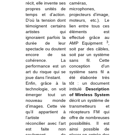
récit, elle invente ses
caméras,
propres unités de
microphones,
temps et d’action.
projecteurs d'image,
D’où la tension dont
moteurs, etc.). Le
témoignent certains
lien entre tous ces
artistes qui
éléments est
ignoraient parfois la
effectué grâce au
3
durée de leur
AMP Equipment
,
spectacle ou doutent
soit par des câbles,
encore de sa
soit par un système
cohérence. La
sans fil. Cette
performance est un
conception d'un
art du risque qui se
système sans fil a
joue dans l’instant.
été élaborée
très
Enfin, grâce à la
tôt : un document
technologie, on voit
intitulé
Description
émerger tout un
of Wireless System
nouveau monde
décrit un système de
d’images. Cette vie
transmetteurs et
qu’il appartient à
récepteurs FM qui
l’artiste de
offre de nombreuses
réconcilier avec l’art
possibilités. Il est
est faite non
ainsi possible de
seulement de
placer en entrée des