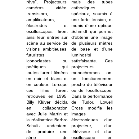
rêve”. Projecteurs,
mais des tubes
caméras vidéo,
cathodiques
transistors,
spéciaux, soumis à
amplificateurs,
une forte tension, et
électrodes et
munis d'une optique
oscilloscopes firent
Schmidt qui permet
ainsi leur entrée sur
d'obtenir une image
scène au service de
de plusieurs mètres
visions ambitieuses,
de base et d'une
futuristes,
luminosité
iconoclastes ou
satisfaisante. Ces
poétiques – qui
projecteurs
toutes furent filmées
monochromes ont
en noir et blanc et
un fonctionnement
en couleur. Lorsque
proche du téléviseur
ces films furent
ou de l'oscilloscope.
retrouvés en 1995,
Dans la performance
Billy Klüver décida
de Tudor, Lowell
en collaboration
Cross modifie les
avec Julie Martin et
images
la réalisatrice Barbro
électroniques d'un
Schultz Lundestam,
projecteur, d'un
de produire une
téléviseur et d'un
série de
oscilloscope en