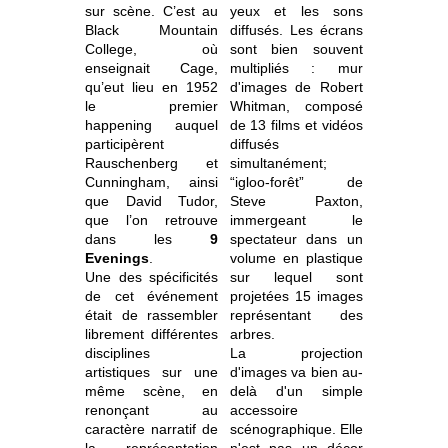
sur scène. C’est au
yeux et les sons
Black Mountain
diffusés. Les écrans
College, où
sont bien souvent
enseignait Cage,
multipliés : mur
qu’eut lieu en 1952
d'images de Robert
le premier
Whitman, composé
happening auquel
de 13 films et vidéos
participèrent
diffusés
Rauschenberg et
simultanément;
Cunningham, ainsi
“igloo-forêt” de
que David Tudor,
Steve Paxton,
que l’on retrouve
immergeant le
dans les
9
spectateur dans un
Evenings
.
volume en plastique
Une des spécificités
sur lequel sont
de cet événement
projetées 15 images
était de rassembler
représentant des
librement différentes
arbres.
disciplines
La projection
artistiques sur une
d'images va bien au-
même scène, en
delà d'un simple
renonçant au
accessoire
caractère narratif de
scénographique. Elle
la représentation
n'est pas un décor