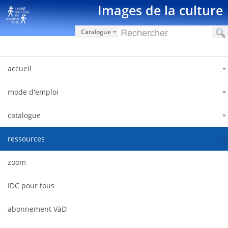
Saut au contenu
Images de la culture
Catalogue
accueil
mode d'emploi
catalogue
ressources
zoom
IDC pour tous
abonnement VàD