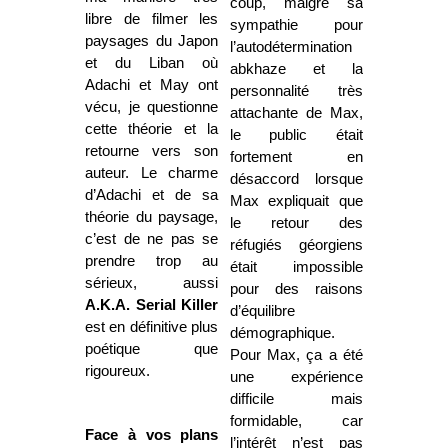
coup, malgré sa
libre de filmer les
sympathie pour
paysages du Japon
l’autodétermination
et du Liban où
abkhaze et la
Adachi et May ont
personnalité très
vécu, je questionne
attachante de Max,
cette théorie et la
le public était
retourne vers son
fortement en
auteur. Le charme
désaccord lorsque
d’Adachi et de sa
Max expliquait que
théorie du paysage,
le retour des
c’est de ne pas se
réfugiés géorgiens
prendre trop au
était impossible
sérieux, aussi
pour des raisons
A.K.A. Serial Killer
d’équilibre
est en définitive plus
démographique.
poétique que
Pour Max, ça a été
rigoureux.
une expérience
difficile mais
formidable, car
Face à vos plans
l’intérêt n’est pas