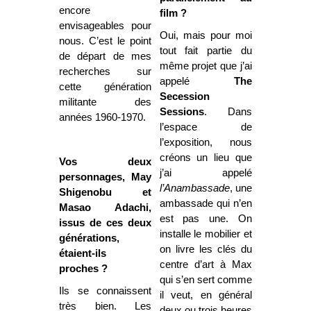
encore
film ?
envisageables pour
Oui, mais pour moi
nous. C’est le point
tout fait partie du
de départ de mes
même projet que j’ai
recherches sur
appelé
The
cette génération
Secession
militante des
Sessions
. Dans
années 1960-1970.
l’espace de
l’exposition, nous
créons un lieu que
Vos deux
j’ai appelé
personnages, May
l’Anambassade
, une
Shigenobu et
ambassade qui n’en
Masao Adachi,
est pas une. On
issus de ces deux
installe le mobilier et
générations,
on livre les clés du
étaient-ils
centre d’art à Max
proches ?
qui s’en sert comme
Ils se connaissent
il veut, en général
très bien. Les
deux ou trois heures