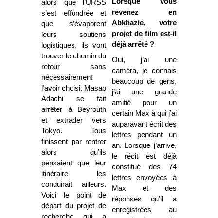
Lorsque vous
alors que l’URSS
revenez en
s’est effondrée et
Abkhazie, votre
que s’évaporent
projet de film est-il
leurs soutiens
déjà arrêté ?
logistiques, ils vont
trouver le chemin du
Oui, j’ai une
retour sans
caméra, je connais
nécessairement
beaucoup de gens,
l’avoir choisi. Masao
j’ai une grande
Adachi se fait
amitié pour un
arrêter à Beyrouth
certain Max à qui j’ai
et extrader vers
auparavant écrit des
Tokyo. Tous
lettres pendant un
finissent par rentrer
an. Lorsque j’arrive,
alors qu’ils
le récit est déjà
pensaient que leur
constitué des 74
itinéraire les
lettres envoyées à
conduirait ailleurs.
Max et des
Voici le point de
réponses qu’il a
départ du projet de
enregistrées au
recherche qui a