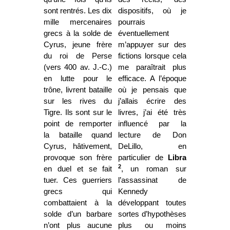
sont rentrés. Les dix
dispositifs, où je
mille mercenaires
pourrais
grecs à la solde de
éventuellement
Cyrus, jeune frère
m’appuyer sur des
du roi de Perse
fictions lorsque cela
(vers 400 av. J.-C.)
me paraîtrait plus
en lutte pour le
efficace. A l’époque
trône, livrent bataille
où je pensais que
sur les rives du
j’allais écrire des
Tigre. Ils sont sur le
livres, j’ai été très
point de remporter
influencé par la
la bataille quand
lecture de Don
Cyrus, hâtivement,
DeLillo, en
provoque son frère
particulier de
Libra
2
en duel et se fait
, un roman sur
tuer. Ces guerriers
l’assassinat de
grecs qui
Kennedy
combattaient à la
développant toutes
solde d’un barbare
sortes d’hypothèses
n’ont plus aucune
plus ou moins