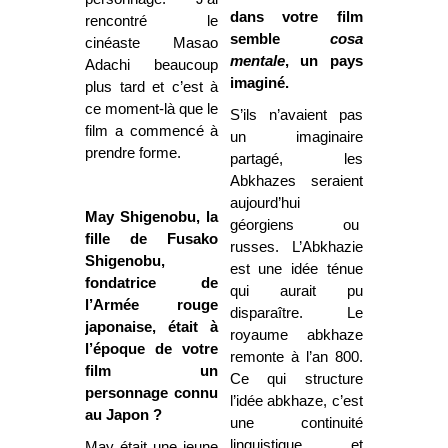
dans votre film
rencontré le
semble
cosa
cinéaste Masao
mentale
, un pays
Adachi beaucoup
imaginé.
plus tard et c’est à
ce moment-là que le
S’ils n’avaient pas
film a commencé à
un imaginaire
prendre forme.
partagé, les
Abkhazes seraient
aujourd’hui
May Shigenobu, la
géorgiens ou
fille de Fusako
russes. L’Abkhazie
Shigenobu,
est une idée ténue
fondatrice de
qui aurait pu
l’Armée rouge
disparaître. Le
japonaise, était à
royaume abkhaze
l’époque de votre
remonte à l’an 800.
film un
Ce qui structure
personnage connu
l’idée abkhaze, c’est
au Japon ?
une continuité
linguistique et
May était une jeune