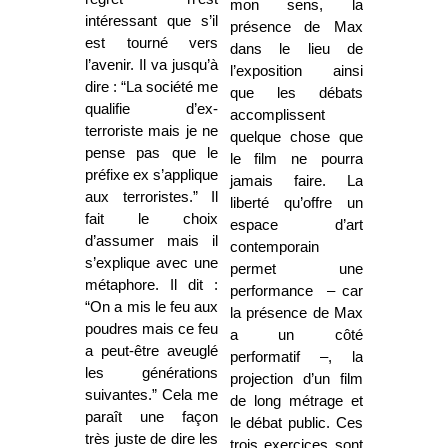
mon sens, la
intéressant que s’il
présence de Max
est tourné vers
dans le lieu de
l’avenir. Il va jusqu’à
l’exposition ainsi
dire : “La société me
que les débats
qualifie d’ex-
accomplissent
terroriste mais je ne
quelque chose que
pense pas que le
le film ne pourra
préfixe ex s’applique
jamais faire. La
aux terroristes.” Il
liberté qu’offre un
fait le choix
espace d’art
d’assumer mais il
contemporain
s’explique avec une
permet une
métaphore. Il dit :
performance – car
“On a mis le feu aux
la présence de Max
poudres mais ce feu
a un côté
a peut-être aveuglé
performatif –, la
les générations
projection d’un film
suivantes.” Cela me
de long métrage et
paraît une façon
le débat public. Ces
très juste de dire les
trois exercices sont