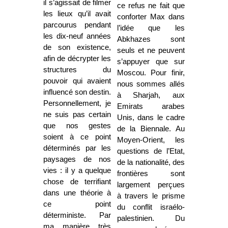
il s’agissait de filmer
ce refus ne fait que
les lieux qu’il avait
conforter Max dans
parcourus pendant
l’idée que les
les dix-neuf années
Abkhazes sont
de son existence,
seuls et ne peuvent
afin de décrypter les
s’appuyer que sur
structures du
Moscou. Pour finir,
pouvoir qui avaient
nous sommes allés
influencé son destin.
à Sharjah, aux
Personnellement, je
Emirats arabes
ne suis pas certain
Unis, dans le cadre
que nos gestes
de la Biennale. Au
soient à ce point
Moyen-Orient, les
déterminés par les
questions de l’Etat,
paysages de nos
de la nationalité, des
vies : il y a quelque
frontières sont
chose de terrifiant
largement perçues
dans une théorie à
à travers le prisme
ce point
du conflit israélo-
déterministe. Par
palestinien. Du
ma manière très