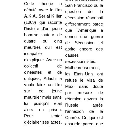
Cette théorie a
San Francisco où la
débuté avec le film
question de la
A.K.A. Serial Killer
sécession résonnait
(1969) qui raconte
différemment parce
l’histoire d’un jeune
que l’Amérique a
homme, auteur de
connu une guerre
quatre ou cinq
de Sécession et
meurtres qu’il est
abrite encore des
incapable
causes
d’expliquer. Avec un
sécessionnistes.
collectif de
Malheureusement,
cinéastes et de
les Etats-Unis ont
critiques, Adachi a
refusé le visa de
voulu faire un film
Max, sans doute
sur ce jeune
par mesure de
meurtrier mais sans
rétorsion envers la
lui puisqu’il était
Russie après
alors en prison.
l’annexion de la
Pour tenter
Crimée. Ce qui est
d’éclairer ses actes,
absurde parce que