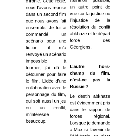
narration possible,
d’ironie. Cette règle,
un autre point de
nous l’avons reprise
vue sur la justice ou
dans un second film
l’injustice de la
que nous avons fait
résolution du conflit
ensemble. Je lui ai
abkhaze et le départ
commandé un
forcé des
scénario pour une
Géorgiens.
fiction, il m’a
renvoyé un scénario
impossible à
L’autre hors-
tourner, j’ai dû le
champ du film,
détourner pour faire
n’est-ce pas la
le film. L’idée d’une
Russie ?
collaboration avec le
personnage du film,
Le destin abkhaze
qui soit aussi un jeu
est évidemment pris
ou un conflit,
dans le rapport de
m’intéresse
forces régional.
beaucoup.
Lorsque je demande
à Max si l’avenir de