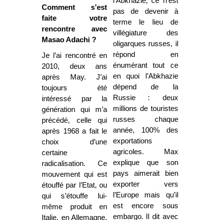
l’Abkhazie, ce n’est
Comment s’est
pas de devenir à
faite votre
terme le lieu de
rencontre avec
villégiature des
Masao Adachi ?
oligarques russes, il
répond en
Je l’ai rencontré en
énumérant tout ce
2010, deux ans
en quoi l’Abkhazie
après May. J’ai
dépend de la
toujours été
Russie : deux
intéressé par la
millions de touristes
génération qui m’a
russes chaque
précédé, celle qui
année, 100% des
après 1968 a fait le
exportations
choix d’une
agricoles. Max
certaine
explique que son
radicalisation. Ce
pays aimerait bien
mouvement qui est
exporter vers
étouffé par l’Etat, ou
l’Europe mais qu’il
qui s’étouffe lui-
est encore sous
même produit en
embargo. Il dit avec
Italie, en Allemagne,