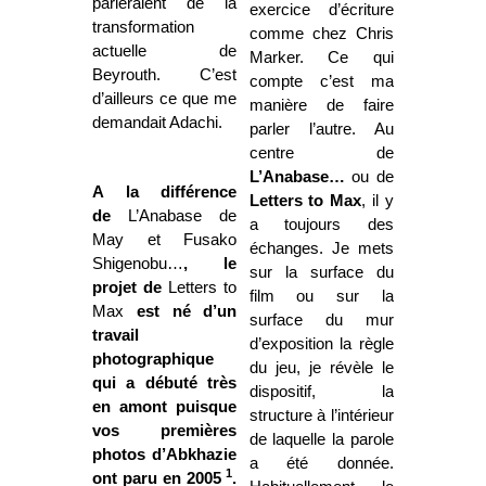
parleraient de la
exercice d’écriture
transformation
comme chez Chris
actuelle de
Marker. Ce qui
Beyrouth. C’est
compte c’est ma
d’ailleurs ce que me
manière de faire
demandait Adachi.
parler l’autre. Au
centre de
L’Anabase…
ou de
A la différence
Letters to Max
, il y
de
L’Anabase de
a toujours des
May et Fusako
échanges. Je mets
Shigenobu…
, le
sur la surface du
projet de
Letters to
film ou sur la
Max
est né d’un
surface du mur
travail
d’exposition la règle
photographique
du jeu, je révèle le
qui a débuté très
dispositif, la
en amont puisque
structure à l’intérieur
vos premières
de laquelle la parole
photos d’Abkhazie
a été donnée.
1
ont paru en 2005
.