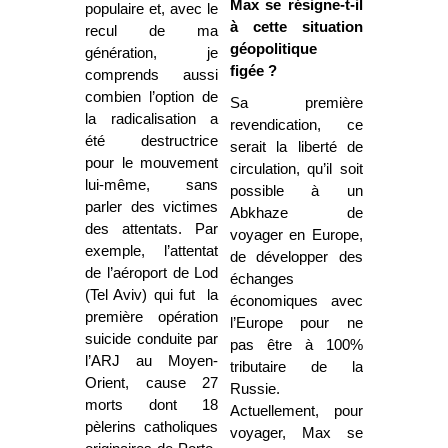
Max s
е
résigne-t-il
populaire et, avec le
à cette situation
recul de ma
géopolitique
génération, je
figée ?
comprends aussi
combien l’option de
Sa première
la radicalisation a
revendication, ce
été destructrice
serait la liberté de
pour le mouvement
circulation, qu’il soit
lui-même, sans
possible à un
parler des victimes
Abkhaze de
des attentats. Par
voyager en Europe,
exemple, l’attentat
de développer des
de l’aéroport de Lod
échanges
(Tel Aviv) qui fut la
économiques avec
première opération
l’Europe pour ne
suicide conduite par
pas être à 100%
l’ARJ au Moyen-
tributaire de la
Orient, cause 27
Russie.
morts dont 18
Actuellement, pour
pèlerins catholiques
voyager, Max se