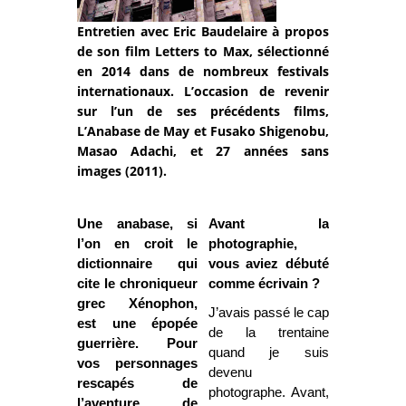
Entretien avec Eric Baudelaire à propos
de son film Letters to Max, sélectionné
en 2014 dans de nombreux festivals
internationaux. L’occasion de revenir
sur l’un de ses précédents films,
L’Anabase de May et Fusako Shigenobu,
Masao Adachi, et 27 années sans
images (2011).
Une anabase, si
Avant la
l’on en croit le
photographie,
dictionnaire qui
vous aviez débuté
cite le chroniqueur
comme écrivain ?
grec Xénophon,
J’avais passé le cap
est une épopée
de la trentaine
guerrière. Pour
quand je suis
vos personnages
devenu
rescapés de
photographe. Avant,
l’aventure de