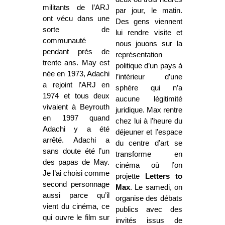
militants de l’ARJ
par jour, le matin.
ont vécu dans une
Des gens viennent
sorte de
lui rendre visite et
communauté
nous jouons sur la
pendant près de
représentation
trente ans. May est
politique d’un pays à
née en 1973, Adachi
l’intérieur d’une
a rejoint l’ARJ en
sphère qui n’a
1974 et tous deux
aucune légitimité
vivaient à Beyrouth
juridique. Max rentre
en 1997 quand
chez lui à l’heure du
Adachi y a été
déjeuner et l’espace
arrêté. Adachi a
du centre d’art se
sans doute été l’un
transforme en
des papas de May.
cinéma où l’on
Je l’ai choisi comme
projette
Letters to
second personnage
Max
. Le samedi, on
aussi parce qu’il
organise des débats
vient du cinéma, ce
publics avec des
qui ouvre le film sur
invités issus de