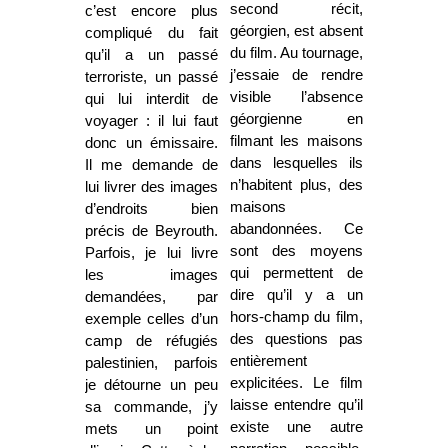
second récit,
c’est encore plus
géorgien, est absent
compliqué du fait
du film. Au tournage,
qu’il a un passé
j’essaie de rendre
terroriste, un passé
visible l’absence
qui lui interdit de
géorgienne en
voyager : il lui faut
filmant les maisons
donc un émissaire.
dans lesquelles ils
Il me demande de
n’habitent plus, des
lui livrer des images
maisons
d’endroits bien
abandonnées. Ce
précis de Beyrouth.
sont des moyens
Parfois, je lui livre
qui permettent de
les images
dire qu’il y a un
demandées, par
hors-champ du film,
exemple celles d’un
des questions pas
camp de réfugiés
entièrement
palestinien, parfois
explicitées. Le film
je détourne un peu
laisse entendre qu’il
sa commande, j’y
existe une autre
mets un point