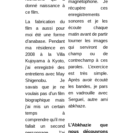
magnétophone. Je
donné naissance à
récupère ces
ce film.
enregistrements
sonores et je les
La fabrication du
écoute chaque
film a aussi pour
matin avant de partir
moi été une forme
tourner les images
d’anabase. Pendant
qui serviront de
ma résidence en
champ ou de
2008 à la Villa
contrechamp à ces
Kujoyama à Kyoto,
paroles. L’exercice
j’ai enregistré des
est très simple.
entretiens avec May
Après avoir écouté
Shigenobu. Je
les bandes, je pars
savais que je ne
en vadrouille avec
voulais pas d’un film
Sergueï, autre ami
biographique mais
abkhaze.
j’ai mis un certain
temps à
comprendre qu’il me
L’Abkhazie que
fallait un second
nous découvrons
personnage. J’ai