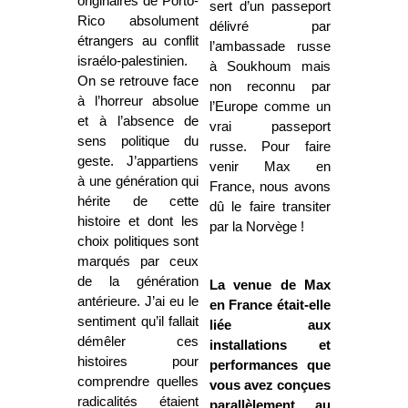
originaires de Porto-
sert d’un passeport
Rico absolument
délivré par
étrangers au conflit
l’ambassade russe
israélo-palestinien.
à Soukhoum mais
On se retrouve face
non reconnu par
à l’horreur absolue
l’Europe comme un
et à l’absence de
vrai passeport
sens politique du
russe. Pour faire
geste. J’appartiens
venir Max en
à une génération qui
France, nous avons
hérite de cette
dû le faire transiter
histoire et dont les
par la Norvège !
choix politiques sont
marqués par ceux
de la génération
La venue de Max
antérieure. J’ai eu le
en France était-elle
sentiment qu’il fallait
liée aux
démêler ces
installations et
histoires pour
performances que
comprendre quelles
vous avez conçues
radicalités étaient
parallèlement au