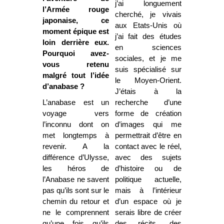
j’ai longuement
l’Armée rouge
cherché, je vivais
japonaise, ce
aux Etats-Unis où
moment épique est
j’ai fait des études
loin derrière eux.
en sciences
Pourquoi avez-
sociales, et je me
vous retenu
suis spécialisé sur
malgré tout l’idée
le Moyen-Orient.
d’anabase ?
J’étais à la
L’anabase est un
recherche d’une
voyage vers
forme de création
l’inconnu dont on
d’images qui me
met longtemps à
permettrait d’être en
revenir. A la
contact avec le réel,
différence d’Ulysse,
avec des sujets
les héros de
d’histoire ou de
l’Anabase ne savent
politique actuelle,
pas qu’ils sont sur le
mais à l’intérieur
chemin du retour et
d’un espace où je
ne le comprennent
serais libre de créer
qu’une fois qu’ils
des récits, des