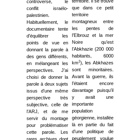
territoire. Il se trouve
controversé, le
que dans ce petit
conflit israélo-
territoire
palestinien.
montagneux entre
Habituellement, le
les pentes de
documentaire tente
l’Elbrouz et la mer
d’équilibrer les
Noire qu’est
points de vue en
l’Abkhazie (200 000
donnant la parole à
habitants, 6000
des gens différents,
2
km
), les Abkhazes
en mélangeant les
sont minoritaires.
perspectives. J’ai
Avant la guerre, ils
choisi de donner la
l’étaient encore
parole à deux sujets
davantage puisqu’il
issus d’une même
y avait une
perspective très
importante
subjective, celle de
population
l’ARJ, et de me
géorgienne, installée
servir du montage
là en partie du fait
pour problématiser
d’une politique de
cette parole. Les
peuplement voulue
rares archives dont