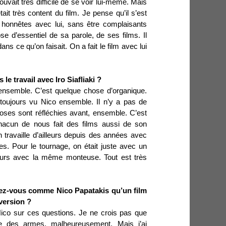
 trouvait très difficile de se voir lui-même. Mais
était très content du film. Je pense qu’il s’est
honnêtes avec lui, sans être complaisants
 d’essentiel de sa parole, de ses films. Il
ans ce qu’on faisait. On a fait le film avec lui
e travail avec Iro Siafliaki ?
 ensemble. C’est quelque chose d’organique.
toujours vu Nico ensemble. Il n’y a pas de
oses sont réfléchies avant, ensemble. C’est
Chacun de nous fait des films aussi de son
On travaille d’ailleurs depuis des années avec
s. Pour le tournage, on était juste avec un
ujours avec la même monteuse. Tout est très
nsez-vous comme
Nico Papatakis qu’un film
version ?
ico sur ces questions. Je ne crois pas que
e des armes, malheureusement. Mais j’ai