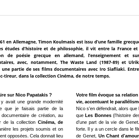
61 en Allemagne, Timon Koulmasis est issu d’une famille grecque
s études d’histoire et de philosophie, il vit entre la France e
ion de poésie grecque en allemand, l’enseignement et surt
taires, avec, notamment, The Waste Land (1987-89) et Ulrike
e une partie de ses films documentaires avec Iro Siafliaki. Entr
nc-tireur, dans la collection Cinéma, de notre temps.
re sur Nico Papatakis ?
Votre film évoque sa relation
il y avait une grande modernité
vie, accentuant le parallélism
 que je faisais partie de la
Nico s’en défendrait, alors que
 documentaire de création, au
que
Les
Bonnes
(l'histoire d
r de la collection
Cinéma, de
d’une part de la vie de Genet.
ière les projets soumis et on
forte. Il y a un cercle dans le f
ment opposées. Cela donnait lieu
de Genet,
Un Chant d’amou