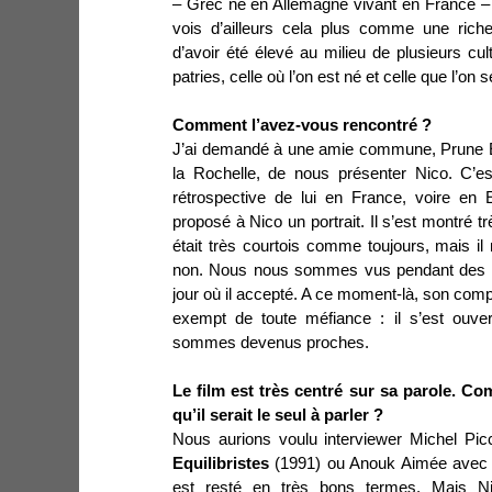
– Grec né en Allemagne vivant en France –
vois d’ailleurs cela plus comme une ri
d’avoir été élevé au milieu de plusieurs cu
patries, celle où l’on est né et celle que l’on s
Comment l’avez-vous rencontré ?
J’ai demandé à une amie commune, Prune
la Rochelle
, de nous présenter Nico. C’es
rétrospective de lui en France, voire en
proposé à Nico un portrait. Il s’est montré tr
était très courtois comme toujours, mais il 
non. Nous nous sommes vus pendant des m
jour où il accepté. A ce moment-là, son co
exempt de toute méfiance : il s’est ouver
sommes devenus proches.
Le film est très centré sur sa parole. Co
qu’il serait le seul à parler ?
Nous aurions voulu interviewer Michel Pic
Equilibristes
(1991) ou Anouk Aimée avec
est resté en très bons termes. Mais N