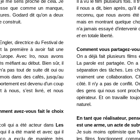
 je me sens proche de cela. Je
Il a vu le film plusieurs fois. Il
chesse que comme un manque,
il nous a dit, bien après, qu’il 
ltures. Godard dit qu’on a deux
reconnu, que nous avons été 
e construit.
mais en montrant quelque chose
n’a jamais essayé d’intervenir d
et
en totale liberté.
Engler
, directrice du Festival de
t la première à avoir fait une
Comment
vous partagez-vous l
 Europe. Avec Iro, nous avons
On a déjà fait plusieurs films
ès méfiant au début. Bien sûr, il
La parole est partagée. On a 
n’a pas tout de suite dit oui ou
séparation des tâches. Les ch
ois dans des cafés, jusqu’au
vraiment une collaboration. 
mportement est devenu d’un coup
côté. Il n’y a pas de conflit. 
t à nous, s’est livré, et nous
des gens qui nous sont proche
opérateur. Et on travaille to
naturel.
mment avez-vous fait le choix
En tant que réalisateur, pe
coli qui a été acteur dans
Les
est une arme, un acte de sub
 qui
il
a été marié et avec qui il
Je suis moins optimiste que N
ico a exclu de manière très
les films fonctionnent comm