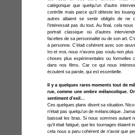
catégorique que quelqu’un d’autre interv
contrôle mais parce qu’il déteste les louange
autres allaient se sentir obligés de ne 
l’intéressait pas du tout. Au final, cela nous
portrait classique où d’autres interviend
facettes de sa personnalité ou de son art. C’es
à personne. C’était cohérent avec son œuvre 
Iro et moi, nous n’avons pas voulu non plus 
choses plus expérimentales ou formelles c
dans nos films. Car ce qui nous intéressa
écoutent sa parole, qui est essentielle.
Il y a quelques rares moments tout de mê
rue, comme une ombre mélancolique. On 
sentiment d’exil…
Ces quelques plans disent sa situation. Nico 
n’était pas quelqu’un de mélancolique. Jamai
baissait les bras. Si nous sommes autant r
qu’il était fatigué, que les tournages étaient
cela nous a paru cohérent de n’avoir que peu