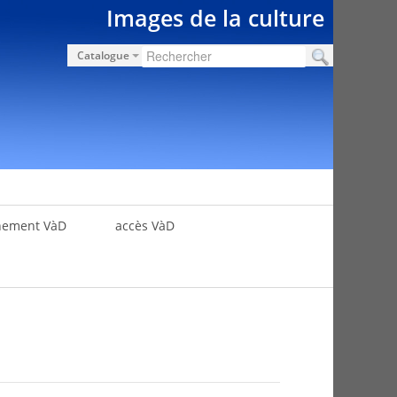
Images de la culture
Catalogue
nement VàD
accès VàD