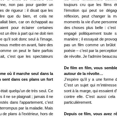
ienne, non pas pour garder un
toujours cru que les films 
s de rigueur : il disait que les
l’émotion qui peut se déga
dire que du bien, et cela ne
réflexion, peut changer la 
 allait bien, car on échappait au
moments la vie d’une personne, 
raient pour éclairer certaines
des choses plus belle : c’es
t un être à part qui ne doit rien
engagé politiquement toute 
qu’il soit donc seul à l’image.
manière ; il essayait de provoqu
nous mettre en avant, faire des
pas un film comme un brûlot ou
omme on peut le faire parfois
poésie – c’est par la perception
it, c’est que les spectateurs
de révolte. Je l’admire beaucou
De film en film, vous sembl
me où il marche seul dans la
autour de la révolte…
sent dans ces plans un fort
J’espère qu’il y a une forme 
C’est un sujet qui m’intéress
était quelqu’un de très seul. Ce
sont à la marge, qui essaient 
s il
ne
se plaignait ; jamais il ne
contre elle. C’est aussi cela
estés dans l’appartement, c’est
particulièrement.
 interrompus par la maladie. Mais
 de plans à l’extérieur, hors de
Depuis ce film, vous avez 