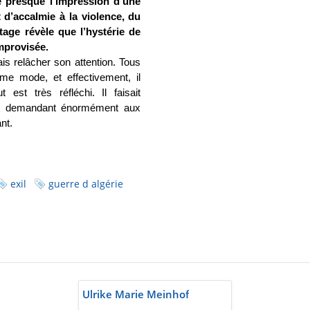
 presque l’impression d’une
 d’accalmie à la violence, du
age révèle que l’hystérie de
improvisée.
is relâcher son attention. Tous
me mode, et effectivement, il
 est très réfléchi. Il faisait
out demandant énormément aux
nt.
exil
guerre d algérie
Ulrike Marie Meinhof