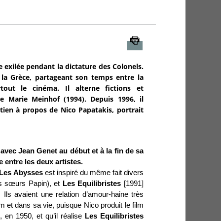
Imprimer
 exilée pendant la dictature des Colonels.
t la Grèce, partageant son temps entre la
out le cinéma. Il alterne fictions et
 Marie Meinhof (1994). Depuis 1996, il
etien à propos de Nico Papatakis, portrait
 avec Jean Genet au début et à la fin de sa
e entre les deux artistes.
Les
Abysses
est inspiré du même fait divers
es sœurs Papin), et
Les Equilibristes
[1991]
 Ils avaient une relation d’amour-haine très
ilm et dans sa vie, puisque Nico produit le film
r
, en 1950, et qu’il réalise
Les Equilibristes