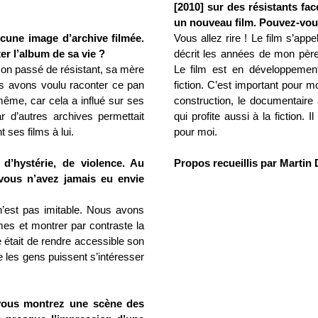
[2010] sur des résistants fa
un nouveau film. Pouvez-vou
cune image d’archive filmée.
Vous allez rire ! Le film s’appe
ter l’album de sa vie ?
décrit les années de mon père
son passé de résistant, sa mère
Le film est en développement.
us avons voulu raconter ce pan
fiction. C’est important pour mo
ême, car cela a influé sur ses
construction, le documentaire 
r d’autres archives permettait
qui profite aussi à la fiction. 
ses films à lui.
pour moi.
 d’hystérie, de violence. Au
Propos recueillis par Martin 
 vous n’avez jamais eu envie
 n’est pas imitable. Nous avons
es et montrer par contraste la
ée était de rendre accessible son
ue les gens puissent s’intéresser
vous montrez une scène des