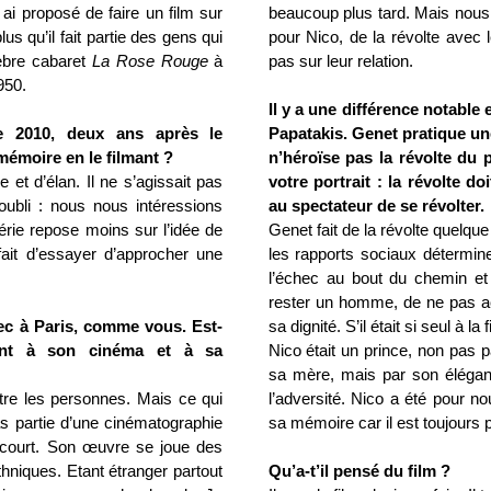
 ai proposé de faire un film sur
beaucoup plus tard. Mais nous 
plus qu’il fait partie des gens qui
pour Nico, de la révolte avec
lèbre cabaret
La Rose Rouge
à
pas sur leur relation.
950.
Il y a une différence notable
e 2010, deux ans après le
Papatakis. Genet pratique un
mémoire en le filmant ?
n’héroïse pas la révolte du p
 et d’élan. Il ne s’agissait pas
votre portrait
: la révolte d
ubli : nous nous intéressions
au spectateur de se révolter.
érie repose moins sur l’idée de
Genet fait de la révolte quelq
 fait d’essayer d’approcher une
les rapports sociaux déterminen
l’échec au bout du chemin et 
rester un homme, de ne pas acc
grec à Paris, comme vous. Est-
sa dignité. S’il était si seul à la
ent à son cinéma et à sa
Nico était un prince, non pas p
sa mère, mais par son éléganc
ntre les personnes. Mais ce qui
l’adversité. Nico a été pour n
pas partie d’une cinématographie
sa mémoire car il est toujours pr
t court. Son œuvre se joue des
ethniques. Etant étranger partout
Qu’a-t’il pensé du film ?