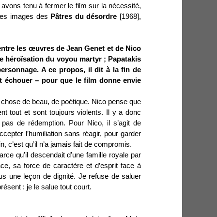
avons tenu à fermer le film sur la nécessité,
 les images des
Pâtres du désordre
[1968],
 entre les œuvres de Jean Genet et de Nico
e héroïsation du voyou martyr ; Papatakis
ersonnage. A ce propos, il dit à la fin de
oit échouer – pour que le film donne envie
ue chose de beau, de poétique. Nico pense que
t tout et sont toujours violents. Il y a donc
pas de rédemption. Pour Nico, il s’agit de
epter l’humiliation sans réagir, pour garder
 fin, c’est qu’il n’a jamais fait de compromis.
arce qu’il descendait d’une famille royale par
e, sa force de caractère et d’esprit face à
ous une leçon de dignité. Je refuse de saluer
ésent : je le salue tout court.