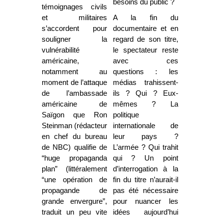
besoins du public ?
témoignages civils
et militaires
A la fin du
s’accordent pour
documentaire et en
souligner la
regard de son titre,
vulnérabilité
le spectateur reste
américaine,
avec ces
notamment au
questions : les
moment de l’attaque
médias trahissent-
de l’ambassade
ils ? Qui ? Eux-
américaine de
mêmes ? La
Saïgon que Ron
politique
Steinman (rédacteur
internationale de
en chef du bureau
leur pays ?
de NBC) qualifie de
L’armée ? Qui trahit
“huge propaganda
qui ? Un point
plan” (littéralement
d’interrogation à la
“une opération de
fin du titre n’aurait-il
propagande de
pas été nécessaire
grande envergure”,
pour nuancer les
traduit un peu vite
idées aujourd’hui