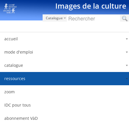
Saut au contenu
Images de la culture
Catalogue
accueil
mode d'emploi
catalogue
ressources
zoom
IDC pour tous
abonnement VàD