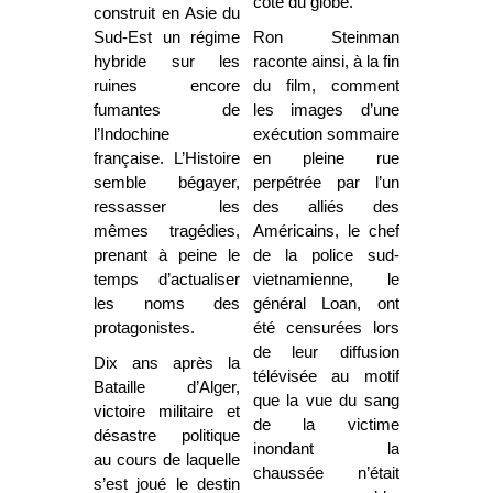
côté du globe.
construit en Asie du
Sud-Est un régime
Ron Steinman
hybride sur les
raconte ainsi, à la fin
ruines encore
du film, comment
fumantes de
les images d’une
l’Indochine
exécution sommaire
française. L’Histoire
en pleine rue
semble bégayer,
perpétrée par l’un
ressasser les
des alliés des
mêmes tragédies,
Américains, le chef
prenant à peine le
de la police sud-
temps d’actualiser
vietnamienne, le
les noms des
général Loan, ont
protagonistes.
été censurées lors
de leur diffusion
Dix ans après la
télévisée au motif
Bataille d’Alger,
que la vue du sang
victoire militaire et
de la victime
désastre politique
inondant la
au cours de laquelle
chaussée n’était
s’est joué le destin