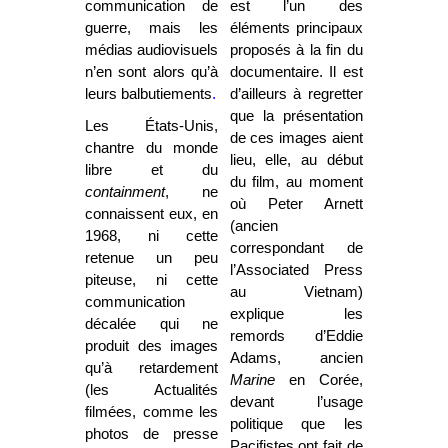
communication de
est l’un des
guerre, mais les
éléments principaux
médias audiovisuels
proposés à la fin du
n’en sont alors qu’à
documentaire. Il est
leurs balbutiements
.
d’ailleurs à regretter
que la présentation
Les États-Unis,
de ces images aient
chantre du monde
lieu, elle, au début
libre et du
du film, au moment
containment
, ne
où Peter Arnett
connaissent eux, en
(ancien
1968, ni cette
correspondant de
retenue un peu
l’Associated Press
piteuse, ni cette
au Vietnam)
communication
explique les
décalée qui ne
remords d’Eddie
produit des images
Adams, ancien
qu’à retardement
Marine
en Corée,
(les Actualités
devant l’usage
filmées, comme les
politique que les
photos de presse
Pacifistes ont fait de