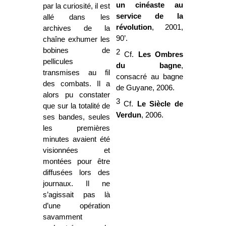
un cinéaste au
par la curiosité, il est
service de la
allé dans les
révolution
, 2001,
archives de la
90’.
chaîne exhumer les
bobines de
2
Cf.
Les Ombres
pellicules
du bagne
,
transmises au fil
consacré au bagne
des combats. Il a
de Guyane, 2006.
alors pu constater
3
Cf.
Le Siècle de
que sur la totalité de
Verdun
, 2006.
ses bandes, seules
les premières
minutes avaient été
visionnées et
montées pour être
diffusées lors des
journaux. Il ne
s’agissait pas là
d’une opération
savamment