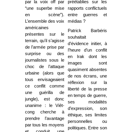
par la voix off par
préétablies sur les
“une superbe mise
rapports conflictuels
en scène”).
entre guerres et
L’ensemble des voix
médias ?
américaines
Patrick Barbéris
présentes sur le
souhaitait
terrain, qu’il s’agisse
d’évidence initier, à
de l’armée prise par
l’heure d’un conflit
surprise ou des
en Irak dont les
journalistes sous le
images sont
choc de l’attaque
quasiment absentes
urbaine (alors que
de nos écrans, une
tous envisageaient
réflexion sur la
ce conflit comme
liberté de la presse
une guérilla de
en temps de guerre,
jungle), est donc
ses modalités
unanime : le Viêt-
d’expression, son
cong cherche à
éthique, ses limites
prendre l’avantage
personnelles ou
par tous les moyens
politiques. Entre son
et conduit une