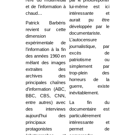
l’ère du multimédia
par le photoreporter
et de l’information à
lui-même est ici
chaud…
intéressante et
aurait pu être
Patrick Barbéris
développée par le
revient sur cette
documentariste.
dimension
L’autocensure
expérimentale de
journalistique, par
l’information à la fin
excès de
des années 1960 en
patriotisme ou
mêlant des images
simplement par
extraites des
trop-plein des
archives des
horreurs de la
principales chaînes
guerre, existe
d’information (ABC,
inévitablement.
BBC, CBS, CNN,
entre autres) avec
La fin du
des interviews
documentaire est
aujourd’hui des
particulièrement
principaux
intéressante et
protagonistes
permet de