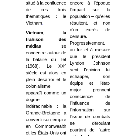
situé à la confluence
encore à l’époque
de ces trois
l’impact sur la
thématiques : le
population – qu’elles
Vietnam
.
résultent, et non
d’un excès de
Vietnam, la
censure.
trahison des
Progressivement,
médias
se
au fur et à mesure
concentre autour de
que le président
la bataille du Têt
Lyndon Johnson
e
(1968). Le XX
sent l’opinion lui
siècle est alors en
échapper, son
plein désarroi et le
équipe et l’état-
colonialisme
major prennent
apparaît comme un
conscience de
dogme
l’influence de
indéracinable : la
l’information sur
Grande-Bretagne a
l’issue de combats
converti son empire
se déroulant
en Commonwealth
pourtant de l’autre
et les États-Unis ont