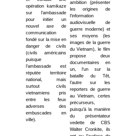
ambition (présenter
opération kamikaze
les origines de
sur l’ambassade
l’information
pour initier un
audiovisuelle de
nouvel axe de
guerre moderne) et
communication
ses moyens (les
fondé sur la mise en
images de la guerre
danger de civils
du Vietnam), le film
(civils américains
propose deux
puisque
documentaires en
l’ambassade est
un, l’un sur la
réputée territoire
bataille du Têt,
national, mais
l’autre sur les
surtout civils
reporters de guerre
vietnamiens pris
au Vietnam, certes
entre les feux
précurseurs,
adverses des
puisqu’à la manière
embuscades en
du présentateur
ville).
vedette de CBS
Walter Cronkite, ils