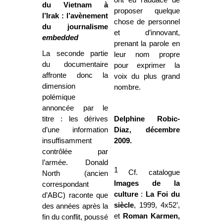
ont eu l’audace de
du Vietnam à
proposer quelque
l’Irak : l’avènement
chose de personnel
du journalisme
et d’innovant,
embedded
prenant la parole en
La seconde partie
leur nom propre
du documentaire
pour exprimer la
affronte donc la
voix du plus grand
dimension
nombre.
polémique
annoncée par le
titre : les dérives
Delphine Robic-
d’une information
Diaz, décembre
insuffisamment
2009.
contrôlée par
l’armée. Donald
1
Cf. catalogue
North (ancien
Images de la
correspondant
culture
:
La Foi
du
d’ABC) raconte que
siècle
, 1999, 4x52’,
des années après la
et
Roman Karmen,
fin du conflit, poussé