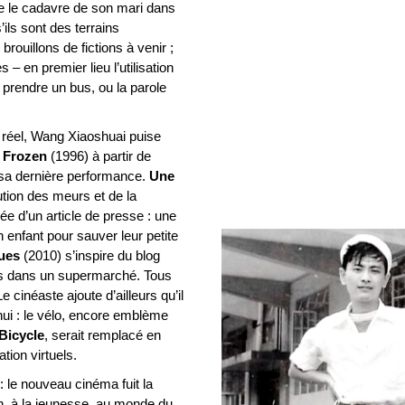
 le cadavre de son mari dans
s’ils sont des terrains
rouillons de fictions à venir ;
 – en premier lieu l’utilisation
t prendre un bus, ou la parole
e réel, Wang Xiaoshuai puise
e
Frozen
(1996) à partir de
rt sa dernière performance.
Une
ution des meurs et de la
ée d’un article de presse : une
enfant pour sauver leur petite
ues
(2010) s’inspire du blog
ages dans un supermarché. Tous
 cinéaste ajoute d’ailleurs qu’il
d’hui : le vélo, encore emblème
 Bicycle
, serait remplacé en
ion virtuels.
le nouveau cinéma fuit la
, à la jeunesse, au monde du