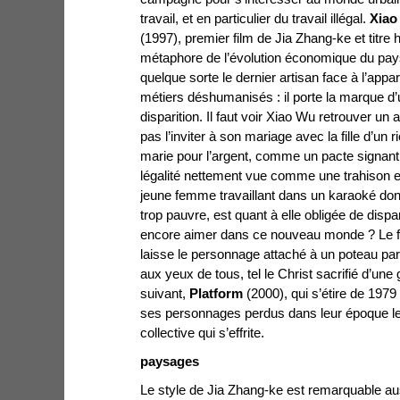
travail, et en particulier du travail illégal.
Xiao
(1997), premier film de Jia Zhang-ke et tit
métaphore de l’évolution économique du pay
quelque sorte le dernier artisan face à l’app
métiers déshumanisés : il porte la marque d
disparition. Il faut voir Xiao Wu retrouver un
pas l’inviter à son mariage avec la fille d’un
marie pour l’argent, comme un pacte signant 
légalité nettement vue comme une trahison et
jeune femme travaillant dans un karaoké d
trop pauvre, est quant à elle obligée de disp
encore aimer dans ce nouveau monde ? Le fin
laisse le personnage attaché à un poteau par l
aux yeux de tous, tel le Christ sacrifié d’un
suivant,
Platform
(2000), qui s’étire de 1979
ses personnages perdus dans leur époque l
collective qui s’effrite.
paysages
Le style de Jia Zhang-ke est remarquable aus