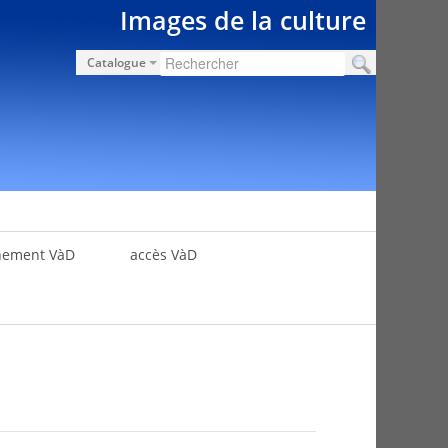
Images de la culture
Catalogue
nement VàD
accès VàD