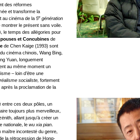
ent des réformes
ée et transforme la
e
t au cinéma de la
5
génération
 montrer le présent sans voile.
é, le temps des allégories pour
pouses et Concubines
de
ne
de Chen Kaige (1993) sont
e du cinéma chinois, Wang Bing,
ang Yuan, longuement
sent au même moment un
lisme – loin d’être une
réalisme socialiste,
fortement
 après la proclamation de la
lé entre ces deux pôles, un
aire toujours plus merveilleux,
énith, allant jusqu’à créer un
e nationale, le
wu xia pian
.
 maître incontesté du genre,
de la rétrocession de Hong-