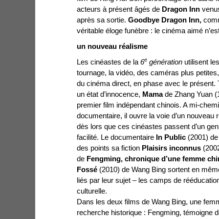
acteurs à présent âgés de
Dragon Inn
venus 
après sa sortie.
Goodbye Dragon Inn,
comme
véritable éloge funèbre : le cinéma aimé n’est
un nouveau réalisme
e
Les cinéastes de la
6
génération
utilisent 
tournage, la vidéo, des caméras plus petites,
du cinéma direct, en phase avec le présent. T
un état d’innocence,
Mama
de Zhang Yuan (1
premier film indépendant chinois. A mi-chemin 
documentaire, il ouvre la voie d’un nouveau r
dès lors que ces cinéastes passent d’un gen
facilité. Le documentaire
In Public
(2001) de
des points sa fiction
Plaisirs inconnus
(2002
de
Fengming, chronique d’une femme chi
Fossé
(2010) de Wang Bing sortent en mê
liés par leur sujet – les camps de rééducatio
culturelle.
Dans les deux films de Wang Bing, une fem
recherche historique : Fengming, témoigne 