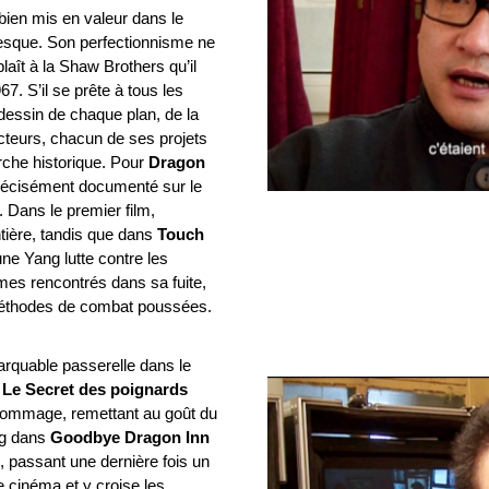
bien mis en valeur dans le
nesque. Son perfectionnisme ne
laît à la Shaw Brothers qu’il
67. S’il se prête à tous les
 dessin de chaque plan, de la
cteurs, chacun de ses projets
che historique. Pour
Dragon
 précisément documenté sur le
 Dans le premier film,
ntière, tandis que dans
Touch
une Yang lutte contre les
s rencontrés dans sa fuite,
 méthodes de combat poussées.
arquable passerelle dans le
t
Le Secret des poignards
hommage, remettant au goût du
ng dans
Goodbye Dragon Inn
, passant une dernière fois un
 cinéma et y croise les