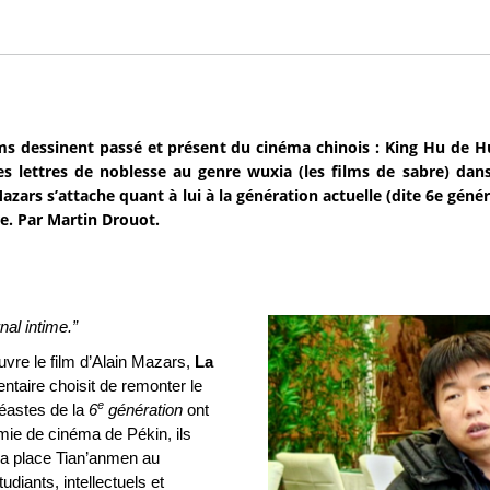
ms dessinent passé et présent du cinéma chinois : King Hu de Hu
s lettres de noblesse au genre wuxia (les films de sabre) dans
azars s’attache quant à lui à la génération actuelle (dite 6e géné
re. Par Martin Drouot.
al intime.”
vre le film d’Alain Mazars,
La
ntaire choisit de remonter le
e
néastes de la
6
génération
ont
mie de cinéma de Pékin, ils
la place Tian’anmen au
diants, intellectuels et