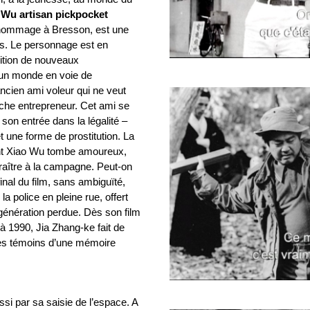
 Wu artisan pickpocket
re hommage à Bresson, est une
s. Le personnage est en
arition de nouveaux
’un monde en voie de
 ancien ami voleur qui ne veut
 riche entrepreneur. Cet ami se
son entrée dans la légalité –
 une forme de prostitution. La
ont Xiao Wu tombe amoureux,
araître à la campagne. Peut-on
al du film, sans ambiguïté,
a police en pleine rue, offert
e génération perdue. Dès son film
 à 1990, Jia Zhang-ke fait de
es témoins d’une mémoire
si par sa saisie de l’espace. A