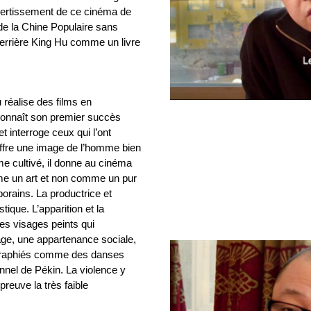
ivertissement de ce cinéma de
 de la Chine Populaire sans
derrière King Hu comme un livre
réalise des films en
connaît son premier succès
t interroge ceux qui l’ont
offre une image de l’homme bien
mme cultivé, il donne au cinéma
mme un art et non comme un pur
orains. La productrice et
ique. L’apparition et la
les visages peints qui
âge, une appartenance sociale,
égraphiés comme des danses
onnel de Pékin. La violence y
reuve la très faible