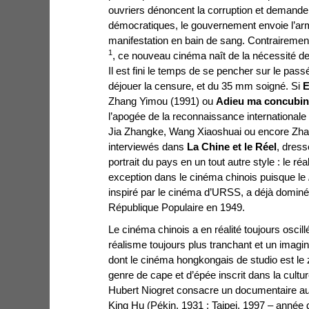
ouvriers dénoncent la corruption et demand
démocratiques, le gouvernement envoie l’arm
manifestation en bain de sang. Contrairemen
1
, ce nouveau cinéma naît de la nécessité de
Il est fini le temps de se pencher sur le pass
déjouer la censure, et du 35 mm soigné. Si
E
Zhang Yimou (1991) ou
Adieu ma concubi
l’apogée de la reconnaissance international
Jia Zhangke, Wang Xiaoshuai ou encore Zh
interviewés dans
La Chine
et le Réel
, dres
portrait du pays en un tout autre style : le réa
exception dans le cinéma chinois puisque le
inspiré par le cinéma d’URSS, a déjà dominé
République Populaire en 1949.
Le cinéma chinois a en réalité toujours oscil
réalisme toujours plus tranchant et un imagin
dont le cinéma hongkongais de studio est le z
genre de cape et d’épée inscrit dans la cultur
Hubert Niogret consacre un documentaire au
King Hu (Pékin, 1931 ; Taipei, 1997 – année 