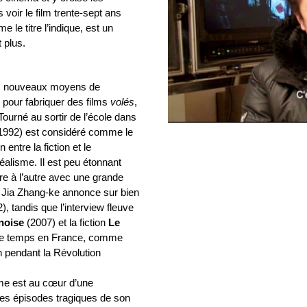
voir le film trente-sept ans
 le titre l’indique, est un
 plus.
les nouveaux moyens de
 pour fabriquer des films
volés
,
ourné au sortir de l’école dans
992) est considéré comme le
entre la fiction et le
éalisme. Il est peu étonnant
re à l’autre avec une grande
 Jia Zhang-ke annonce sur bien
), tandis que l’interview fleuve
noise
(2007) et la fiction
Le
me temps en France, comme
n pendant la Révolution
me est au cœur d’une
des épisodes tragiques de son