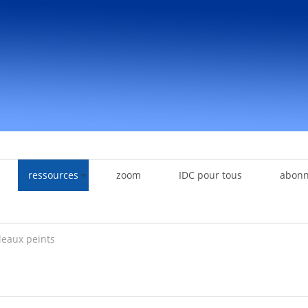
ressources
zoom
IDC pour tous
abon
leaux peints