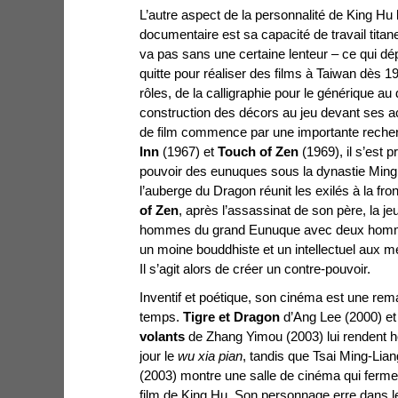
L’autre aspect de la personnalité de King Hu 
documentaire est sa capacité de travail tita
va pas sans une certaine lenteur – ce qui dép
quitte pour réaliser des films à Taiwan dès 19
rôles, de la calligraphie pour le générique au
construction des décors au jeu devant ses a
de film commence par une importante recher
Inn
(1967) et
Touch of Zen
(1969), il s’est
pouvoir des eunuques sous la dynastie Ming.
l’auberge du Dragon réunit les exilés à la fro
of Zen
, après l’assassinat de son père, la je
hommes du grand
Eunuque avec deux homme
un moine bouddhiste et un intellectuel aux
Il s’agit alors de créer un contre-pouvoir.
Inventif et poétique, son cinéma est une rem
temps.
Tigre et Dragon
d’Ang Lee (2000) e
volants
de Zhang Yimou (2003) lui rendent 
jour le
wu xia pian
, tandis que Tsai Ming-Lia
(2003) montre une salle de cinéma qui ferme
film de King Hu. Son personnage erre dans le