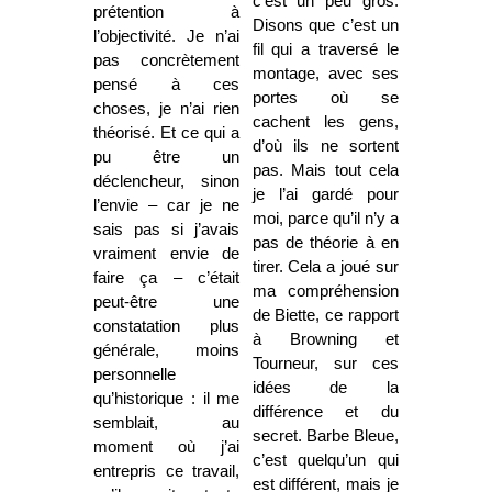
c’est un peu gros.
prétention à
Disons que c’est un
l’objectivité. Je n’ai
fil qui a traversé le
pas concrètement
montage, avec ses
pensé à ces
portes où se
choses, je n’ai rien
cachent les gens,
théorisé. Et ce qui a
d’où ils ne sortent
pu être un
pas. Mais tout cela
déclencheur, sinon
je l’ai gardé pour
l’envie – car je ne
moi, parce qu’il n’y a
sais pas si j’avais
pas de théorie à en
vraiment envie de
tirer. Cela a joué sur
faire ça – c’était
ma compréhension
peut-être une
de Biette, ce rapport
constatation plus
à Browning et
générale, moins
Tourneur, sur ces
personnelle
idées de la
qu’historique : il me
différence et du
semblait, au
secret. Barbe Bleue,
moment où j’ai
c’est quelqu’un qui
entrepris ce travail,
est différent, mais je