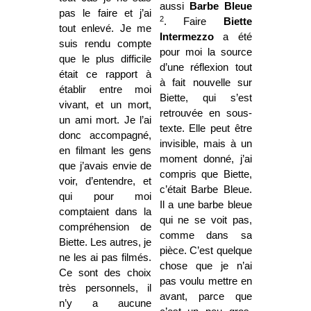
aussi
Barbe Bleue
pas le faire et j’ai
2
. Faire
Biette
tout enlevé. Je me
Intermezzo
a été
suis rendu compte
pour moi la source
que le plus difficile
d’une réflexion tout
était ce rapport à
à fait nouvelle sur
établir entre moi
Biette, qui s’est
vivant, et un mort,
retrouvée en sous-
un ami mort. Je l’ai
texte. Elle peut être
donc accompagné,
invisible, mais à un
en filmant les gens
moment donné, j’ai
que j’avais envie de
compris que Biette,
voir, d’entendre, et
c’était Barbe Bleue.
qui pour moi
Il a une barbe bleue
comptaient dans la
qui ne se voit pas,
compréhension de
comme dans sa
Biette. Les autres, je
pièce. C’est quelque
ne les ai pas filmés.
chose que je n’ai
Ce sont des choix
pas voulu mettre en
très personnels, il
avant, parce que
n’y a aucune