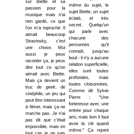
sur Biette et sa
même du sujet, le
passion pour la
sujet Biette, un sujet
musique mais n’ai
éclaté, et très
rien gardé, ce que
secret. Quelqu’un
l’on m’a reproché. Il
qui parle avec
aimait beaucoup
chacune des
Stravinsky, c’est
personnes qu’il
une chose. Moi
connaît, jusqu’au
aussi je peux
bout : il n’y a aucune
raconter ça, je peux
relation superficielle,
dire tout ce qu’on
elles sont toutes
aimait avec Biette.
profondes, mais
Mais ça devient un
toutes cloisonnées.
truc de
geek
, de
Comme dit Sylvie
cinéphile, un jeu qui
Pierre : “Une
peut être intéressant
forteresse avec une
à filmer, mais ça ne
entrée pour chaque
marche pas. Je n’ai
ami, mais bon il faut
pas dit que c’était
avoir la clé quand
impossible, mais en
même.” Ça rejoint
tout cas je ne sais