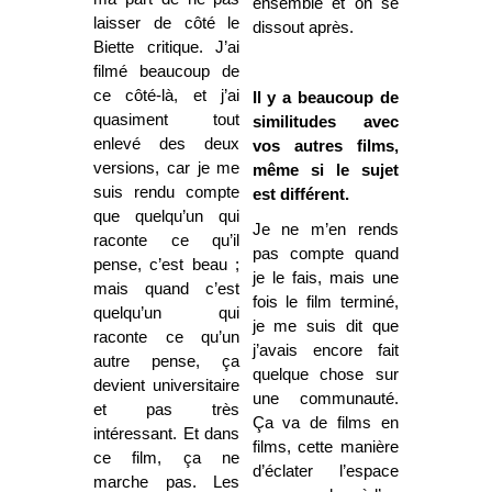
ensemble et on se
laisser de côté le
dissout après.
Biette critique. J’ai
filmé beaucoup de
ce côté-là, et j’ai
Il y a beaucoup de
quasiment tout
similitudes avec
enlevé des deux
vos autres films,
versions, car je me
même si le sujet
suis rendu compte
est différent.
que quelqu’un qui
Je ne m’en rends
raconte ce qu’il
pas compte quand
pense, c’est beau ;
je le fais, mais une
mais quand c’est
fois le film terminé,
quelqu’un qui
je me suis dit que
raconte ce qu’un
j’avais encore fait
autre pense, ça
quelque chose sur
devient universitaire
une communauté.
et pas très
Ça va de films en
intéressant. Et dans
films, cette manière
ce film, ça ne
d’éclater l’espace
marche pas. Les