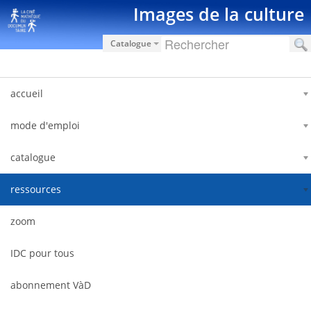
Saut au contenu
Images de la culture
Catalogue
accueil
mode d'emploi
catalogue
ressources
zoom
IDC pour tous
abonnement VàD