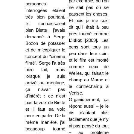
par exemple, où l’on
personnes
ne sait pas où se
interrogées étaient
passent les choses.
très bien pourtant,
Et puis je me suis
ils connaissaient
dit qu’il était à peu
bien Biette : j’avais
près tourné comme
demandé à Serge
L’Idiot
[2009]. Les
Bozon de potasser
gens sont tous un
et de m’expliquer le
peu dans leur coin,
concept du “cinéma
et le film est monté
filmé”. Serge l’a très
comme ceux de
bien fait, mais
Welles, qui faisait le
lorsque je suis
champ au Maroc et
arrivé au montage,
le contrechamp à
ça n’avait pas
Venise.
d’intérêt : ce n’est
Organiquement, ça
pas la voix de Biette
répond aussi – je le
et il faut sa voix
dis d’autant plus
pour en parler. De la
facilement que je n’y
même manière, j’ai
ai pas pensé du tout
beaucoup tourné
– au problème