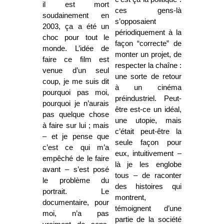
il est mort
ces gens-là
soudainement en
s’opposaient
2003, ça a été un
périodiquement à la
choc pour tout le
façon “correcte” de
monde. L’idée de
monter un projet, de
faire ce film est
respecter la chaîne :
venue d’un seul
une sorte
de retour
coup, je me suis dit
à un cinéma
pourquoi pas moi,
préindustriel. Peut-
pourquoi je n’aurais
être est-ce un idéal,
pas quelque chose
une utopie, mais
à faire sur lui ; mais
c’était peut-être la
– et je pense que
seule façon pour
c’est ce qui m’a
eux, intuitivement –
empêché de le faire
là je les englobe
avant – s’est posé
tous – de raconter
le problème du
des histoires qui
portrait. Le
montrent,
documentaire, pour
témoignent d’une
moi, n’a pas
partie de la société