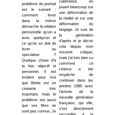
calembour, en
problème du portrait
jouant beaucoup sur
est le suivant :
une déformation de
comment livrer
la réalité et sur une
dans la même
déformation du
démarche la relation
langage. Je suis de
personnelle qu’on a
la génération
avec quelqu’un et
d‘après et je décris
ce qu’on se doit de
cela depuis mon
livrer au
ressenti critique,
spectateur ?
mais j’ai très bien vu
Quelque chose d’à
comment ce
la fois objectif et
cinéma a été
personnel. Il est
empêché de
évident pour moi
continuer dans les
que Biette est un
années 1980 avec
cinéaste très
l’arrivée de la
important, mais le
nouvelle génération
problème est aussi
française, qui elle,
que ses films ne
s’est directement
sont pas connus. Je
raccordée à la