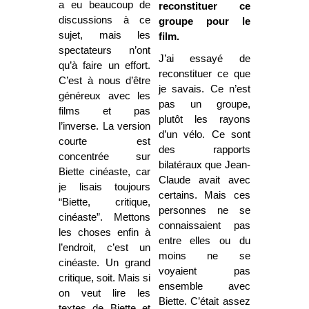
a eu beaucoup de
reconstituer ce
discussions à ce
groupe pour le
sujet, mais les
film.
spectateurs n’ont
J’ai essayé de
qu’à faire un effort.
reconstituer ce que
C’est à nous d’être
je savais. Ce n’est
généreux avec les
pas un groupe,
films et pas
plutôt les rayons
l’inverse. La version
d’un vélo. Ce sont
courte est
des rapports
concentrée sur
bilatéraux que Jean-
Biette cinéaste, car
Claude avait avec
je lisais toujours
certains. Mais ces
“Biette, critique,
personnes ne se
cinéaste”. Mettons
connaissaient pas
les choses enfin à
entre elles ou du
l’endroit, c’est un
moins ne se
cinéaste. Un grand
voyaient pas
critique, soit. Mais si
ensemble avec
on veut lire les
Biette. C’était assez
textes de Biette et