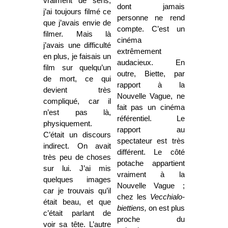
vraiment de sens,
dont jamais
j’ai toujours filmé ce
personne ne rend
que j’avais envie de
compte. C’est un
filmer. Mais là
cinéma
j’avais une difficulté
extrêmement
en plus, je faisais un
audacieux. En
film sur quelqu’un
outre, Biette, par
de mort, ce qui
rapport à la
devient très
Nouvelle Vague, ne
compliqué, car il
fait pas un cinéma
n’est pas là,
référentiel. Le
physiquement.
rapport au
C’était un discours
spectateur est très
indirect. On avait
différent. Le côté
très peu de choses
potache appartient
sur lui. J’ai mis
vraiment à la
quelques images
Nouvelle Vague ;
car je trouvais qu’il
chez les
Vecchialo-
était beau, et que
biettiens,
on est plus
c’était parlant de
proche du
voir sa tête. L’autre