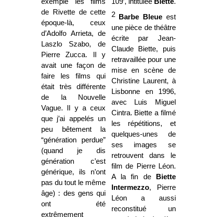
exemple les films
109’, intitulée
Biette
.
de Rivette de cette
2
Barbe Bleue
est
époque-là, ceux
une pièce de théâtre
d’Adolfo Arrieta, de
écrite par Jean-
Laszlo Szabo, de
Claude Biette, puis
Pierre Zucca. Il y
retravaillée pour une
avait une façon de
mise en scène de
faire les films qui
Christine Laurent, à
était très différente
Lisbonne en 1996,
de la Nouvelle
avec Luis Miguel
Vague. Il y a ceux
Cintra. Biette a filmé
que j’ai appelés un
les répétitions, et
peu bêtement la
quelques-unes de
“génération perdue”
ses images se
(quand je dis
retrouvent dans le
génération c’est
film de Pierre Léon.
générique, ils n’ont
A la fin de
Biette
pas du tout le même
Intermezzo
, Pierre
âge) : des gens qui
Léon a aussi
ont été
reconstitué un
extrêmement