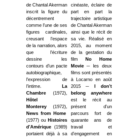
de Chantal Akerman
cinéaste, éclaire de
inscrit la figure du
part en part la
décentrement
trajectoire artistique
comme l’une de ses
de Chantal Akerman
figures cardinales,
ainsi que le récit de
creusant l’espace
sa vie. Réalisé en
de la narration, alors
2015, au moment
que l’écriture
de la gestation du
dessine les
film
No Home
contours d’un pacte
Movie
─ les deux
autobiographique,
films sont présentés
l’expression de
à Locarno en août
l’intime.
La
2015 ─
I don’t
Chambre
(1972),
belong anywhere
Hôtel
est le récit au
Monterey
(1972),
présent d'un
News from Home
parcours fort de
(1977) ou
Histoires
quarante ans de
d’Amérique
(1989)
travail et
portaient déjà à sa
d'engagement en