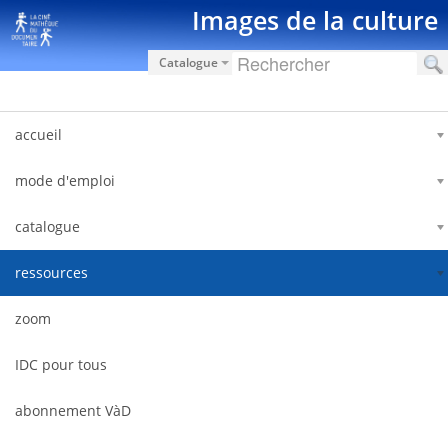
Saut au contenu
Images de la culture
Catalogue
accueil
mode d'emploi
catalogue
ressources
zoom
IDC pour tous
abonnement VàD