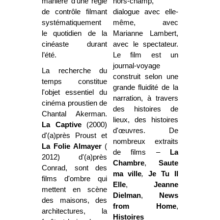
manière d’une régie
hors-champ,
de contrôle filmant
dialogue avec elle-
systématiquement
même, avec
le quotidien de la
Marianne Lambert,
cinéaste durant
avec le spectateur.
l’été.
Le film est un
journal-voyage
La recherche du
construit selon une
temps constitue
grande fluidité de la
l'objet essentiel du
narration, à travers
cinéma proustien de
des histoires de
Chantal Akerman.
lieux, des histoires
La Captive
(2000)
d'œuvres. De
d'(a)près Proust et
nombreux extraits
La Folie Almayer
(
de films –
La
2012) d'(a)près
Chambre
,
Saute
Conrad, sont des
ma ville
,
Je Tu Il
films d'ombre qui
Elle
,
Jeanne
mettent en scène
Dielman
,
News
des maisons, des
from Home
,
architectures, la
Histoires