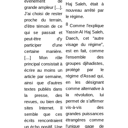
événement de
Haj Saleh, était à
grande ampleur […].
nouveau arrêté par
J’ai choisi de rester
le régime.
proche du terrain,
8
Comme l’explique
d’être témoin de ce
Yassin Al Haj Saleh,
qui se passait et
Daech, cet “autre
peut-être d’y
visage du régime”,
participer d’une
est en fait, comme
certaine manière.
l’ensemble des
[…] Mon rôle
groupes djihadistes,
principal consistait à
protégé par le
écrire au moins un
régime d’Assad qui,
article par semaine,
en les désignant
ainsi que d’autres
comme alternative à
textes publiés dans
la révolution, lui
la presse, des
permet de s’affirmer
revues, ou bien des
vis-à-vis des
sites Internet. Il
grandes puissances
semble que ces
étrangères comme
écrits rencontraient
l’unique gage de
un écho positif. Une