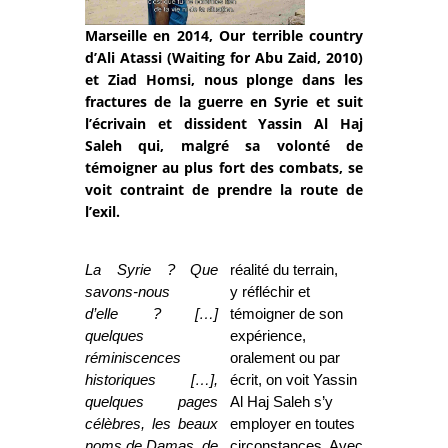
Marseille en 2014, Our terrible country
d’Ali Atassi (Waiting for Abu Zaid, 2010)
et Ziad Homsi, nous plonge dans les
fractures de la guerre en Syrie et suit
l’écrivain et dissident Yassin Al Haj
Saleh qui, malgré sa volonté de
témoigner au plus fort des combats, se
voit contraint de prendre la route de
l’exil.
La Syrie ? Que
réalité du terrain,
savons-nous
y
réfléchir et
d’elle ? […]
témoigner de son
quelques
expérience,
réminiscences
oralement ou par
historiques […],
écrit, on voit Yassin
quelques pages
Al Haj Saleh s’y
célèbres, les beaux
employer en toutes
noms de Damas, de
circonstances. Avec