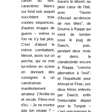
carton du titre,
travers le désert, au
caractères blancs
plein cœur de l’été,
sur fond noir, auquel
avec “l’avion
succèdent trois
d’Assad au-dessus
courtes séquences,
de nos têtes”, de
d’autres images de
Douma à Raqqa qui
guerre – même si
vient de tomber
l’on ne s’y bat plus.
sous le joug de
C’est d’abord le
Daech, puis,
même combattant,
pendant deux mois
blessé, assis sur un
et demi, la
porche, qui se met
clandestinité encore
lui-même en scène
à Raqqa, “comme
en donnant des
alternative à l’exil”,
consignes à un
et l’inquiétude pour
caméraman
Ahmad et Firas, ses
manifestement
deux frères enlevés
amateur (“Arrête-toi
par Daech, enfin
et recule. Filme-moi
l’inéluctable départ
d’ici. – Je ne montre
pour la Turquie –
pas ton visage ? –
c’est précisément le