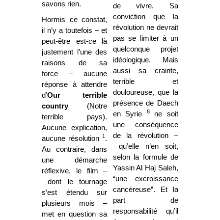
savons rien.
de vivre. Sa
conviction que la
Hormis ce constat,
révolution ne devrait
il n’y a toutefois – et
pas se limiter à un
peut-être est-ce là
quelconque projet
justement l’une des
idéologique. Mais
raisons de sa
aussi sa crainte,
force – aucune
terrible et
réponse à attendre
douloureuse, que la
d’
Our terrible
présence de Daech
country
(Notre
8
en Syrie
ne soit
terrible pays).
une conséquence
Aucune explication,
de la révolution –
1
aucune résolution
.
qu’elle n’en soit,
Au contraire, dans
selon la formule de
une démarche
Yassin Al Haj Saleh,
réflexive, le film –
“une excroissance
dont le tournage
cancéreuse”. Et la
s’est étendu sur
part de
plusieurs mois –
responsabilité qu’il
met en question sa