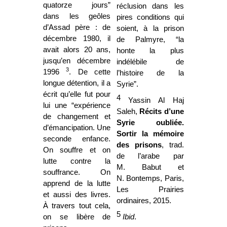
quatorze jours”
réclusion dans les
dans les geôles
pires conditions qui
d’Assad père : de
soient, à la prison
décembre 1980, il
de Palmyre, “la
avait alors 20 ans,
honte la plus
jusqu’en décembre
indélébile de
3
1996
. De cette
l’histoire de la
longue détention, il a
Syrie”.
écrit qu’elle fut pour
4
Yassin Al Haj
lui une “expérience
Saleh,
Récits d’une
de changement et
Syrie oubliée.
d’émancipation. Une
Sortir la mémoire
seconde enfance.
des prisons
, trad.
On souffre et on
de l’arabe par
lutte contre la
M. Babut et
souffrance. On
N. Bontemps, Paris,
apprend de la lutte
Les Prairies
et aussi des livres.
ordinaires, 2015.
À travers tout cela,
5
on se libère de
Ibid
.