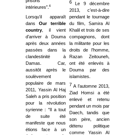
prisons
6
Le 9 décembre
4
intérieures”.
2013, c’est-à-dire
Lorsqu’il apparaît
pendant le tournage
dans
Our terrible
du film, Samira Al
country
, il vient
Khalil et trois de ses
d’arriver à Douma
compagnons, dont
après deux années
la militante pour les
passées dans la
droits de l’homme,
clandestinité à
Razan Zeitouneh,
Damas. Car,
ont été enlevés à
aussitôt après le
Douma par des
soulèvement
islamistes.
populaire de mars
7
A l’automne 2013,
2011, Yassin Al Haj
Ziad Homsi a été
Saleh a pris position
enlevé et retenu
pour la révolution
pendant un mois par
syrienne : “Il a tout
Daech, tandis que
de suite été
son père, ancien
manifeste que nous
détenu politique
étions face à un
comme Yassin Al