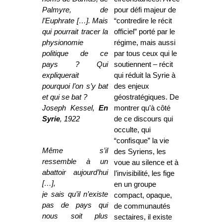
Palmyre, de
pour défi majeur de
l’Euphrate […]. Mais
“contredire le récit
qui pourrait tracer la
officiel” porté par le
physionomie
régime, mais aussi
politique de ce
par tous ceux qui le
pays ? Qui
soutiennent – récit
expliquerait
qui réduit la Syrie à
pourquoi l’on s’y bat
des enjeux
et qui se bat ?
géostratégiques. De
Joseph Kessel,
En
montrer qu’à côté
Syrie
, 1922
de ce discours qui
occulte, qui
“confisque” la vie
Même s’il
des Syriens, les
ressemble à un
voue au silence et à
abattoir aujourd’hui
l’invisibilité, les fige
[…],
en un groupe
je sais qu’il n’existe
compact, opaque,
pas de pays qui
de communautés
nous soit plus
sectaires, il existe