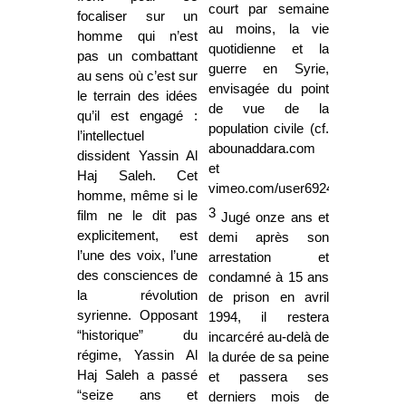
court par semaine
focaliser sur un
au moins, la vie
homme qui n’est
quotidienne et la
pas un combattant
guerre en Syrie,
au sens où c’est sur
envisagée du point
le terrain des idées
de vue de la
qu’il est engagé :
population civile (cf.
l’intellectuel
abounaddara.com
dissident Yassin Al
et
Haj Saleh. Cet
vimeo.com/user6924378
).
homme, même si le
3
film ne le dit pas
Jugé onze ans et
explicitement, est
demi après son
l’une des voix, l’une
arrestation et
des consciences de
condamné à 15 ans
la révolution
de prison en avril
syrienne. Opposant
1994, il restera
“historique” du
incarcéré au-delà de
régime, Yassin Al
la durée de sa peine
Haj Saleh a passé
et passera ses
“seize ans et
derniers mois de