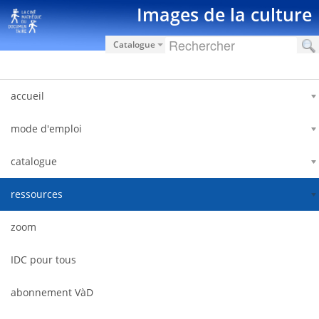
Saut au contenu
Images de la culture
Catalogue
accueil
mode d'emploi
catalogue
ressources
zoom
IDC pour tous
abonnement VàD