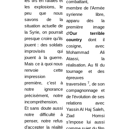
les tirs en rafales et
combattant,
les explosions, le
membre de l’Armée
peu que nous
syrienne libre,
savons de la
apparu dès la
situation actuelle de
première image
la Syrie, on pourrait
d’
Our terrible
presque croire qu’ils
country
dont il
jouent : des soldats
cosigne, avec
improvisés qui
Mohammad Ali
jouent à la guerre.
Atassi, la
Mais ce à quoi nous
réalisation. Au fil du
renvoie cette
tournage et des
impression
épreuves
première, c’est à
7
traversées
, de son
notre ignorance
compagnonnage et
précisément, notre
de l’évolution de ses
incompréhension.
relations avec
Et sans doute aussi
Yassin Al Haj Saleh,
notre difficulté à
Ziad Homsi
penser, notre refus
s’impose lui aussi
d’accepter la réalité
comme sujet du film