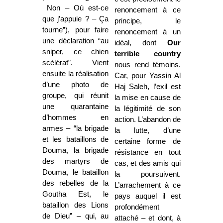
Non – Où est-ce
renoncement à ce
que j’appuie ? – Ça
principe, le
tourne”), pour faire
renoncement à un
une déclaration “au
idéal, dont
Our
sniper, ce chien
terrible country
scélérat”. Vient
nous rend témoins.
ensuite la réalisation
Car, pour Yassin Al
d’une photo de
Haj Saleh, l’exil est
groupe, qui réunit
la mise en cause de
une quarantaine
la légitimité de son
d’hommes en
action. L’abandon de
armes – “la brigade
la lutte, d’une
et les bataillons de
certaine forme de
Douma, la brigade
résistance en tout
des martyrs de
cas, et des amis qui
Douma, le bataillon
la poursuivent.
des rebelles de la
L’arrachement à ce
Goutha Est, le
pays auquel il est
bataillon des Lions
profondément
de Dieu” – qui, au
attaché – et dont, à