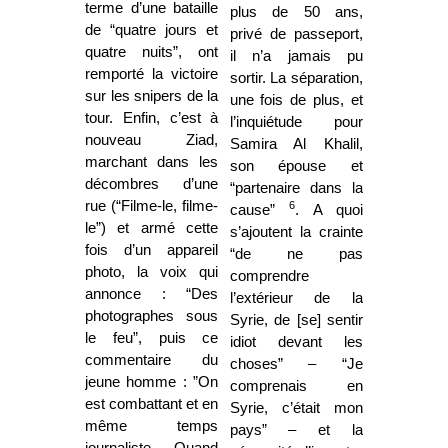
terme d’une bataille
plus de 50 ans,
de “quatre jours et
privé de passeport,
quatre nuits”, ont
il n’a jamais pu
remporté la victoire
sortir. La séparation,
sur les snipers de la
une fois de plus, et
tour. Enfin, c’est à
l’inquiétude pour
nouveau Ziad,
Samira Al Khalil,
marchant dans les
son épouse et
décombres d’une
“partenaire dans la
rue (“Filme-le, filme-
6
cause”
. A quoi
le”) et armé cette
s’ajoutent la crainte
fois d’un appareil
“de ne pas
photo, la voix qui
comprendre
annonce : “Des
l’extérieur de la
photographes sous
Syrie, de [se] sentir
le feu”, puis ce
idiot devant les
commentaire du
choses” – “Je
jeune homme : ”On
comprenais en
est combattant et en
Syrie, c’était mon
même temps
pays” – et la
journaliste. Quand