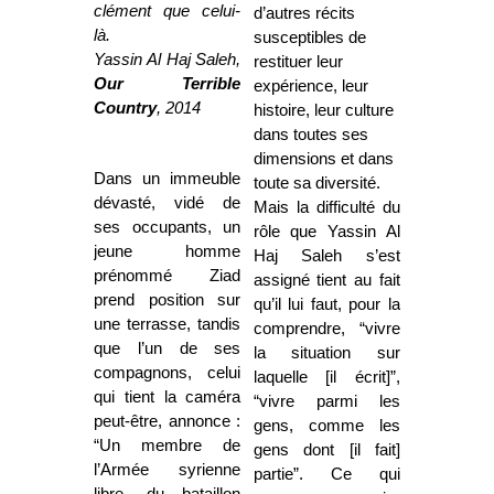
clément que celui-
d’autres récits
là.
susceptibles de
Yassin Al Haj Saleh,
restituer leur
Our Terrible
expérience, leur
Country
, 2014
histoire, leur culture
dans toutes ses
dimensions et dans
Dans un immeuble
toute sa diversité.
dévasté, vidé de
Mais la difficulté du
ses occupants, un
rôle que Yassin Al
jeune homme
Haj Saleh s’est
prénommé Ziad
assigné tient au fait
prend position sur
qu’il lui faut, pour la
une terrasse, tandis
comprendre, “vivre
que l’un de ses
la situation sur
compagnons, celui
laquelle [il écrit]”,
qui tient la caméra
“vivre parmi les
peut-être, annonce :
gens, comme les
“Un membre de
gens dont [il fait]
l’Armée syrienne
partie”. Ce qui
libre, du bataillon