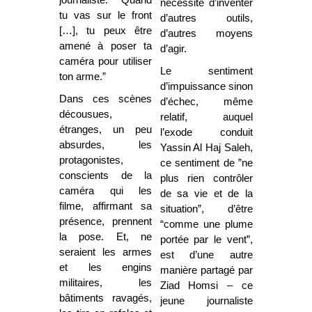
nécessité d’inventer
tu vas sur le front
d’autres outils,
[…], tu peux être
d’autres moyens
amené à poser ta
d’agir.
caméra pour utiliser
Le sentiment
ton arme.”
d’impuissance sinon
Dans ces scènes
d’échec, même
décousues,
relatif, auquel
étranges, un peu
l’exode conduit
absurdes, les
Yassin Al Haj Saleh,
protagonistes,
ce sentiment de ”ne
conscients de la
plus rien contrôler
caméra qui les
de sa vie et de la
filme, affirmant sa
situation”, d’être
présence, prennent
“comme une plume
la pose. Et, ne
portée par le vent”,
seraient les armes
est d’une autre
et les engins
manière partagé par
militaires, les
Ziad Homsi – ce
bâtiments ravagés,
jeune journaliste