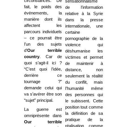
circonstances. De
sensationnalisme
fait, le poids des
de l’information
événements, la
relative à la Syrie
manière dont ils
dans la presse
affectent les
internationale, une
parcours individuels
certaine
– ce pourrait être
pornographie de la
l’un des sujets
violence qui
d’
Our terrible
déshumanise les
country
. Car de
victimes et permet
quoi s’agit-il ici ?
de maintenir à
“C’est quoi l’idée,
distance, non
derrière ce
seulement la réalité
tournage ?”
du conflit, mais
demande celui qui
l’humanité même
va s’avérer être son
des personnes qui
“sujet” principal.
le subissent. Cette
position tout comme
La guerre est
la définition de sa
omniprésente dans
pratique de la
Our terrible
réalisation comme