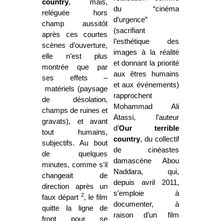
country
, mais,
du “cinéma
reléguée hors
d’urgence”
champ aussitôt
(sacrifiant
après ces courtes
l’esthétique des
scènes d’ouverture,
images à la réalité
elle n’est plus
et donnant la priorité
montrée que par
aux êtres humains
ses effets –
et aux événements)
matériels (paysage
rapprochent
de désolation,
Mohammad Ali
champs de ruines et
Atassi, l’auteur
gravats), et avant
d’
Our terrible
tout humains,
country
, du collectif
subjectifs. Au bout
de cinéastes
de quelques
damascène Abou
minutes, comme s’il
Naddara, qui,
changeait de
depuis avril 2011,
direction après un
s’emploie à
2
faux départ
, le film
documenter, à
quitte la ligne de
raison d’un film
front pour se