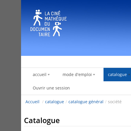
Saut au contenu
accueil
mode d'emploi
catalogue
Ouvrir une session
Accueil
/
catalogue
/
catalogue général
/
société
Catalogue