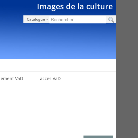
Images de la culture
Catalogue
nement VàD
accès VàD