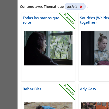
Contenu avec Thématique
société
.
Todas las manos que
Soudées (Welde
solte
together)
Baħar Biss
Ady Gasy