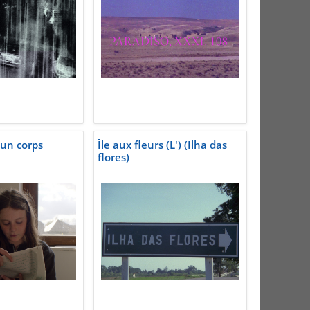
'un corps
Île aux fleurs (L') (Ilha das
flores)