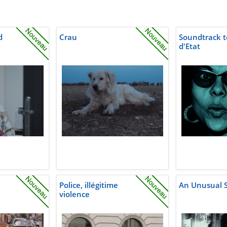
d
Crau
Soundtrack t
d'Etat
Police, illégitime
An Unusual
violence