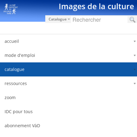
Saut au contenu
Images de la culture
Catalogue
accueil
mode d'emploi
catalogue
ressources
zoom
IDC pour tous
abonnement VàD