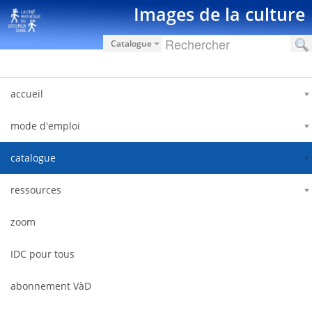
Saut au contenu
Images de la culture
Catalogue
accueil
mode d'emploi
catalogue
ressources
zoom
IDC pour tous
abonnement VàD