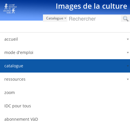
Saut au contenu
Images de la culture
Catalogue
accueil
mode d'emploi
catalogue
ressources
zoom
IDC pour tous
abonnement VàD