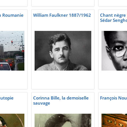
 en Roumanie
William Faulkner 1887/1962
Chant nègre 
Sédar Sengh
l'utopie
Corinna Bille, la demoiselle
François Nour
sauvage