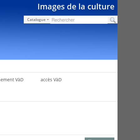
Images de la culture
Catalogue
nement VàD
accès VàD