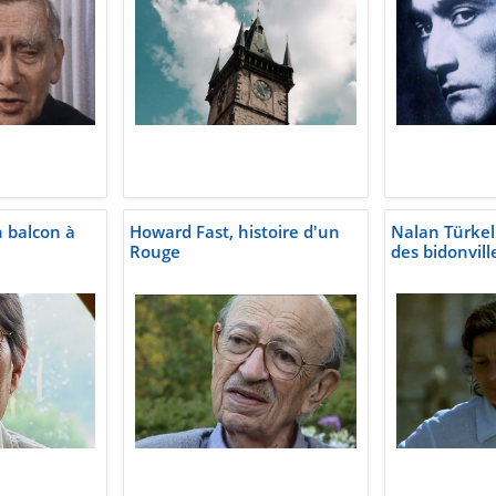
n balcon à
Howard Fast, histoire d'un
Nalan Türkel
Rouge
des bidonvill