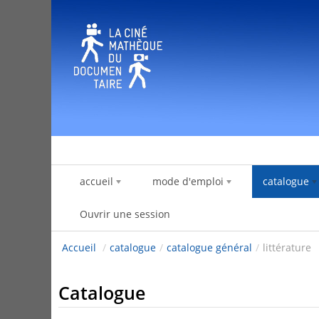
Saut au contenu
accueil
mode d'emploi
catalogue
Ouvrir une session
Accueil
/
catalogue
/
catalogue général
/
littérature
Catalogue