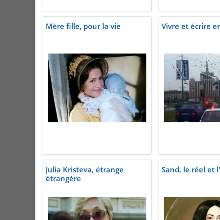
Mère fille, pour la vie
Vivre et écrire
Julia Kristeva, étrange
Sand, le réel et 
étrangère