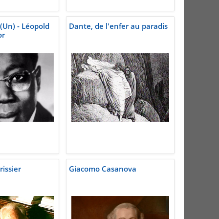
(Un) - Léopold
Dante, de l'enfer au paradis
or
issier
Giacomo Casanova