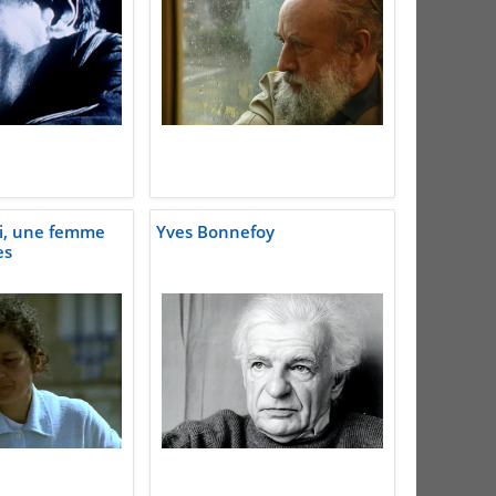
i, une femme
Yves Bonnefoy
es