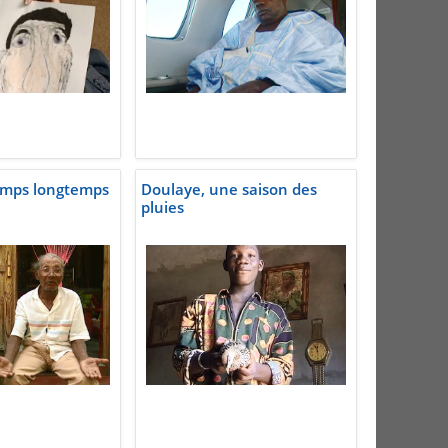
emps longtemps
Doulaye, une saison des
pluies