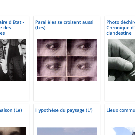
ire d'Etat -
Parallèles se croisent aussi
Photo déchiré
e des
(Les)
Chronique d
les
clandestine
aison (Le)
Hypothèse du paysage (L')
Lieux comm