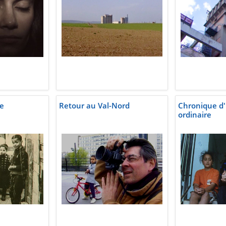
re
Retour au Val-Nord
Chronique d
ordinaire