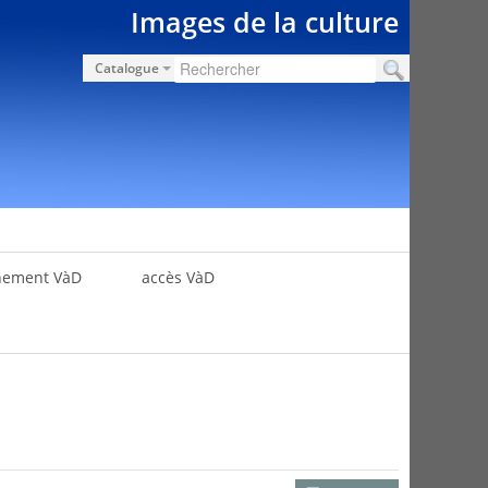
Images de la culture
Catalogue
nement VàD
accès VàD