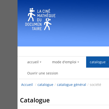
Saut au contenu
accueil
mode d'emploi
catalogue
Ouvrir une session
Accueil
/
catalogue
/
catalogue général
/
société
Catalogue