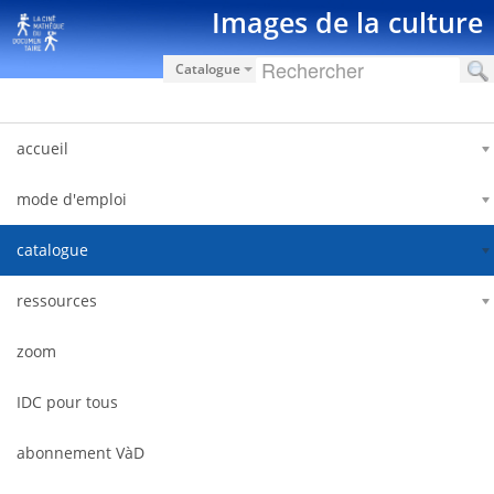
Saut au contenu
Images de la culture
Catalogue
accueil
mode d'emploi
catalogue
ressources
zoom
IDC pour tous
abonnement VàD