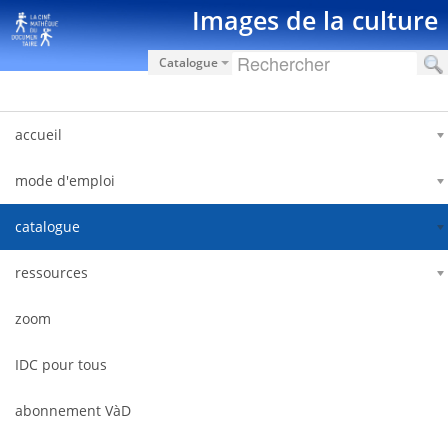
Saut au contenu
Images de la culture
Catalogue
accueil
mode d'emploi
catalogue
ressources
zoom
IDC pour tous
abonnement VàD