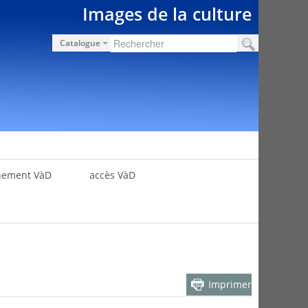
Images de la culture
Catalogue
nement VàD
accès VàD
Imprimer