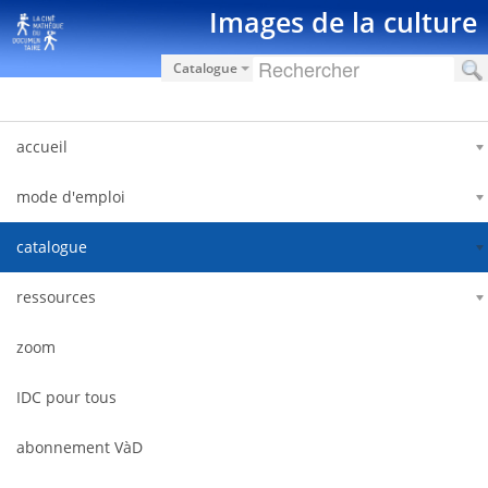
Saut au contenu
Images de la culture
Catalogue
accueil
mode d'emploi
catalogue
ressources
zoom
IDC pour tous
abonnement VàD