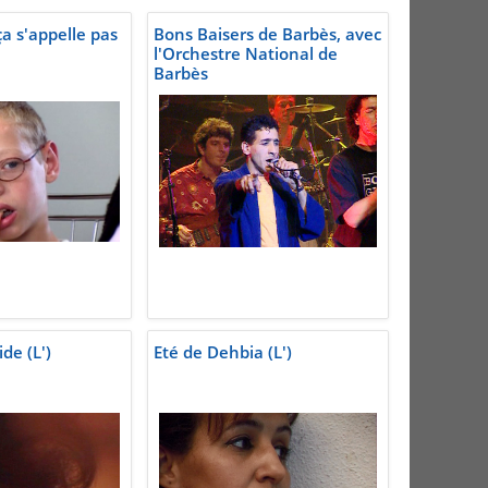
a s'appelle pas
Bons Baisers de Barbès, avec
l'Orchestre National de
Barbès
de (L')
Eté de Dehbia (L')