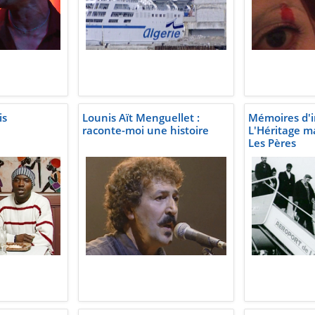
is
Lounis Aït Menguellet :
Mémoires d'i
raconte-moi une histoire
L'Héritage m
Les Pères