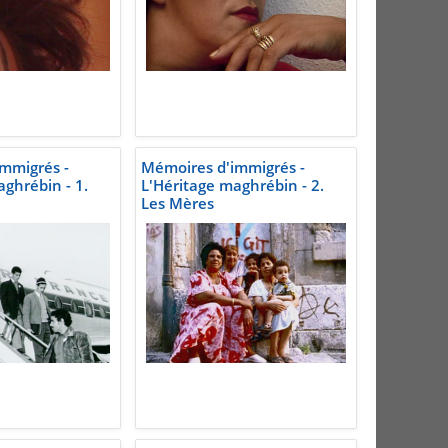
mmigrés -
Mémoires d'immigrés -
aghrébin - 1.
L'Héritage maghrébin - 2.
Les Mères