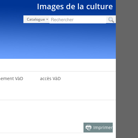
Images de la culture
Catalogue
nement VàD
accès VàD
Imprimer