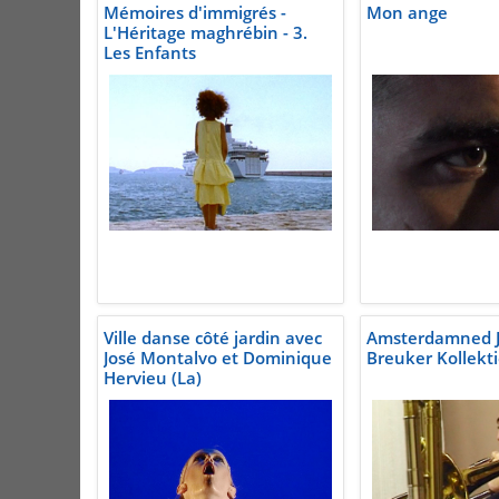
Mémoires d'immigrés -
Mon ange
L'Héritage maghrébin - 3.
Les Enfants
Ville danse côté jardin avec
Amsterdamned Ja
José Montalvo et Dominique
Breuker Kollekti
Hervieu (La)