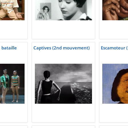
 bataille
Captives (2nd mouvement)
Escamoteur (