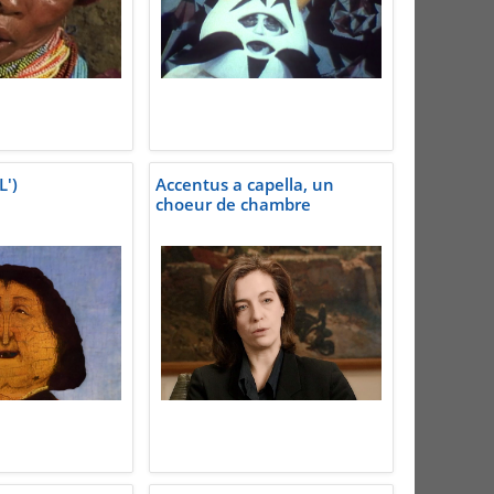
L')
Accentus a capella, un
choeur de chambre