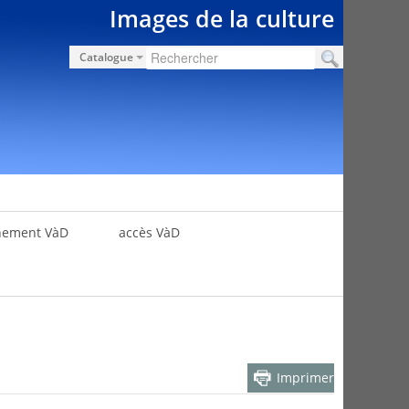
Images de la culture
Catalogue
nement VàD
accès VàD
Imprimer