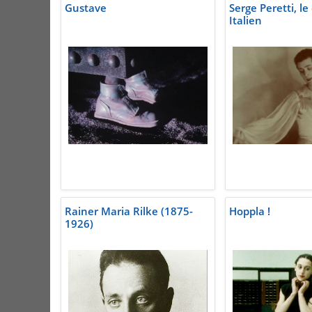
Gustave
Serge Peretti, le
Italien
Rainer Maria Rilke (1875-
Hoppla !
1926)