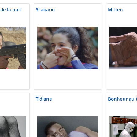
 de la nuit
Silabario
Mitten
Tidiane
Bonheur au tr