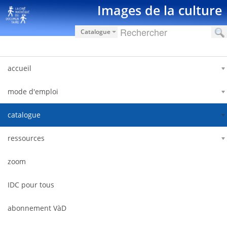
Saut au contenu
Images de la culture
Catalogue
accueil
mode d'emploi
catalogue
ressources
zoom
IDC pour tous
abonnement VàD