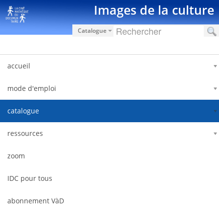
Saut au contenu
Images de la culture
Catalogue
accueil
mode d'emploi
catalogue
ressources
zoom
IDC pour tous
abonnement VàD