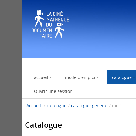
Saut au contenu
accueil
mode d'emploi
catalogue
Ouvrir une session
Accueil
/
catalogue
/
catalogue général
/
mort
Catalogue