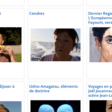
)
Cendres
Dernier Regar
L'Européenne
Fayoum, ver
Djoser à
Ushio Amagatsu, éléments
Voyages en pa
de doctrine
Joël Jouanne
scène Jean-L