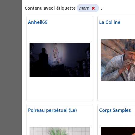
Contenu avec l'étiquette
mort
.
Anhell69
La Colline
Poireau perpétuel (Le)
Corps Samples