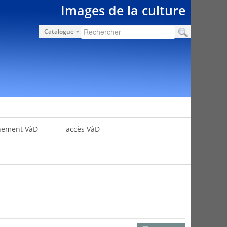
Images de la culture
Catalogue
nement VàD
accès VàD