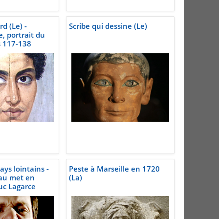
d (Le) -
Scribe qui dessine (Le)
, portrait du
s 117-138
ys lointains -
Peste à Marseille en 1720
au met en
(La)
uc Lagarce