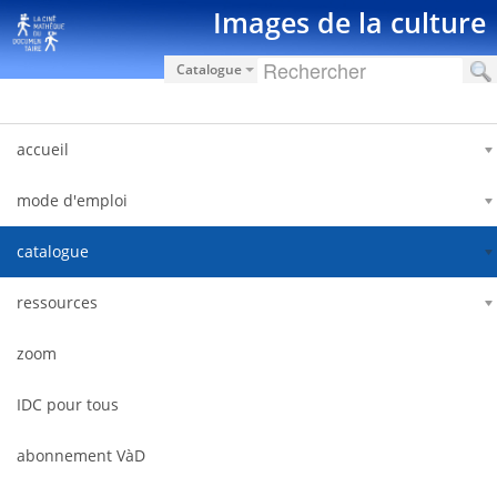
Saut au contenu
Images de la culture
Catalogue
accueil
mode d'emploi
catalogue
ressources
zoom
IDC pour tous
abonnement VàD