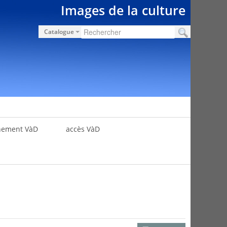
Images de la culture
Catalogue
nement VàD
accès VàD