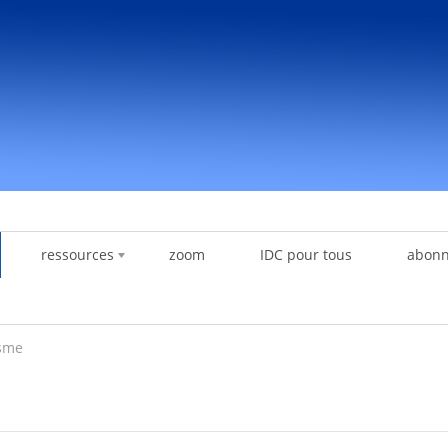
ressources
zoom
IDC pour tous
abon
isme