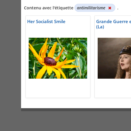
Contenu avec l'étiquette
antimilitarisme
.
Her Socialist Smile
Grande Guerre 
(La)