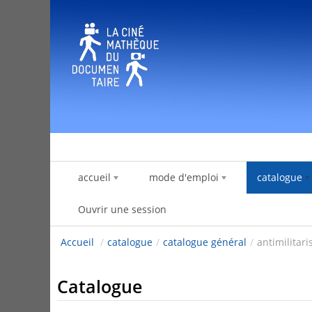
Saut au contenu
accueil
mode d'emploi
catalogue
Ouvrir une session
Accueil
/
catalogue
/
catalogue général
/
antimilitar
Catalogue