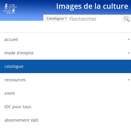
Saut au contenu
Images de la culture
Catalogue
accueil
mode d'emploi
catalogue
ressources
zoom
IDC pour tous
abonnement VàD