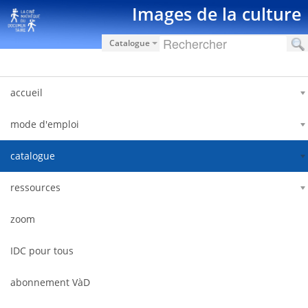
Saut au contenu
Images de la culture
Catalogue
accueil
mode d'emploi
catalogue
ressources
zoom
IDC pour tous
abonnement VàD