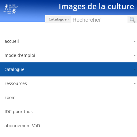
Saut au contenu
Images de la culture
Catalogue
accueil
mode d'emploi
catalogue
ressources
zoom
IDC pour tous
abonnement VàD