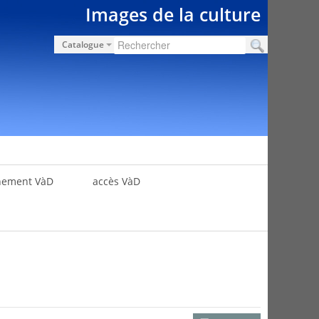
Images de la culture
Catalogue
nement VàD
accès VàD