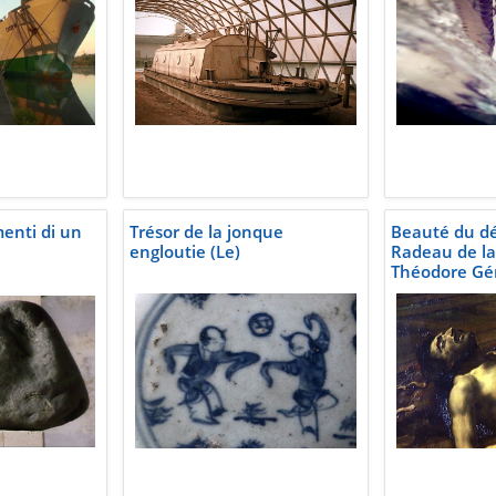
enti di un
Trésor de la jonque
Beauté du dés
engloutie (Le)
Radeau de l
Théodore Gér