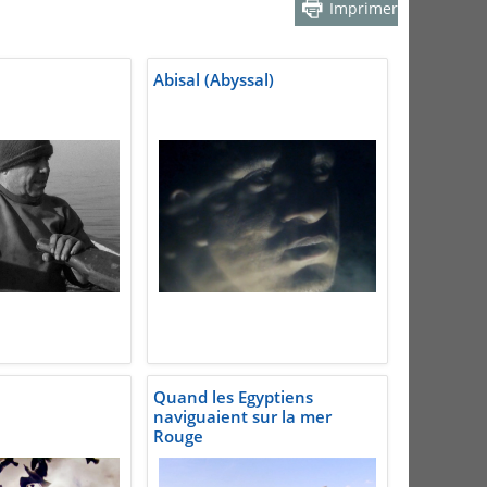
Imprimer
Abisal (Abyssal)
Quand les Egyptiens
naviguaient sur la mer
Rouge