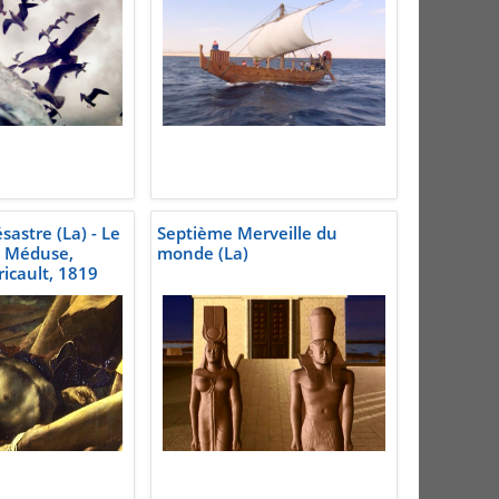
astre (La) - Le
Septième Merveille du
a Méduse,
monde (La)
icault, 1819