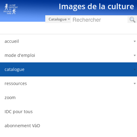
Saut au contenu
Images de la culture
Catalogue
accueil
mode d'emploi
catalogue
ressources
zoom
IDC pour tous
abonnement VàD