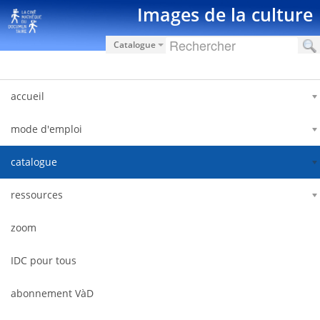
Saut au contenu
Images de la culture
Catalogue
accueil
mode d'emploi
catalogue
ressources
zoom
IDC pour tous
abonnement VàD