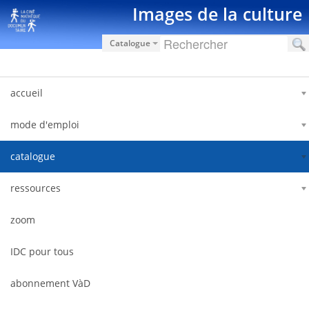
Saut au contenu
Images de la culture
Catalogue
accueil
mode d'emploi
catalogue
ressources
zoom
IDC pour tous
abonnement VàD