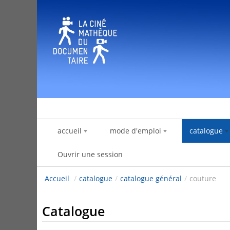
Saut au contenu
accueil
mode d'emploi
catalogue
Ouvrir une session
Accueil
/
catalogue
/
catalogue général
/
couture
Catalogue