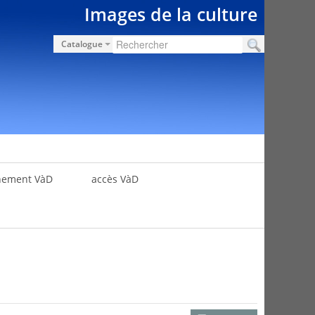
Images de la culture
Catalogue
nement VàD
accès VàD