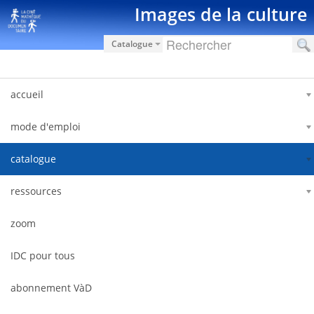
Saut au contenu
Images de la culture
Catalogue
accueil
mode d'emploi
catalogue
ressources
zoom
IDC pour tous
abonnement VàD