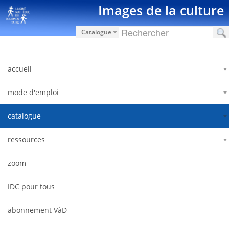
Saut au contenu
Images de la culture
Catalogue
accueil
mode d'emploi
catalogue
ressources
zoom
IDC pour tous
abonnement VàD