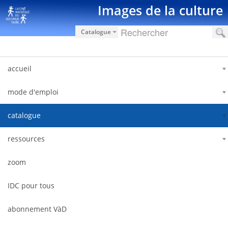
Saut au contenu
Images de la culture
Catalogue
accueil
mode d'emploi
catalogue
ressources
zoom
IDC pour tous
abonnement VàD