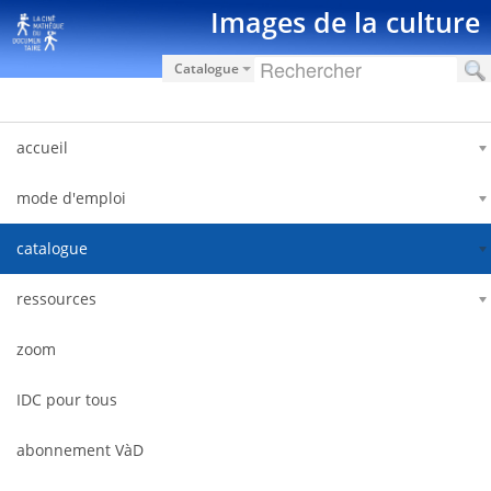
Saut au contenu
Images de la culture
Catalogue
accueil
mode d'emploi
catalogue
ressources
zoom
IDC pour tous
abonnement VàD