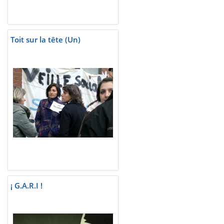
Toit sur la tête (Un)
¡ G.A.R.I !