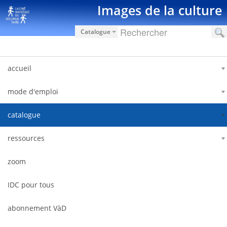
Saut au contenu
Images de la culture
Catalogue
accueil
mode d'emploi
catalogue
ressources
zoom
IDC pour tous
abonnement VàD