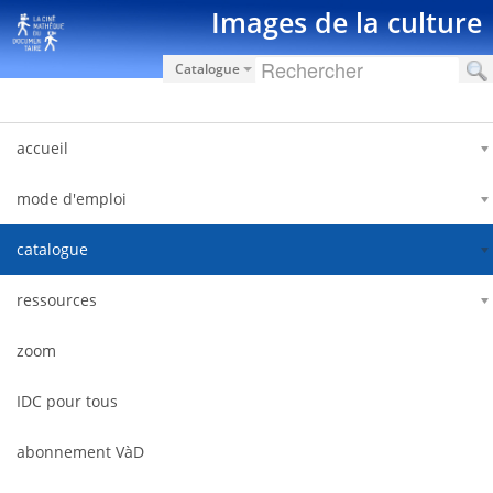
Saut au contenu
Images de la culture
Catalogue
accueil
mode d'emploi
catalogue
ressources
zoom
IDC pour tous
abonnement VàD