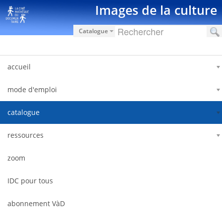
Saut au contenu
Images de la culture
Catalogue
accueil
mode d'emploi
catalogue
ressources
zoom
IDC pour tous
abonnement VàD