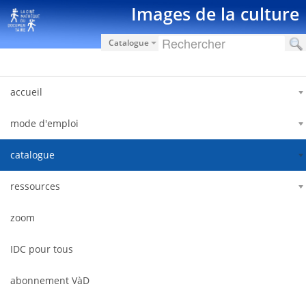
Saut au contenu
Images de la culture
Catalogue
accueil
mode d'emploi
catalogue
ressources
zoom
IDC pour tous
abonnement VàD