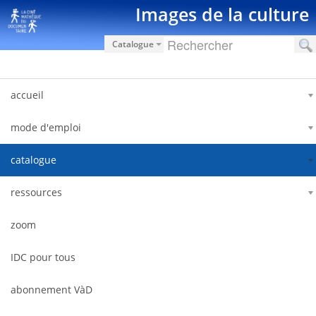
Saut au contenu
Images de la culture
Catalogue
accueil
mode d'emploi
catalogue
ressources
zoom
IDC pour tous
abonnement VàD