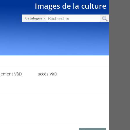
Images de la culture
Catalogue
nement VàD
accès VàD