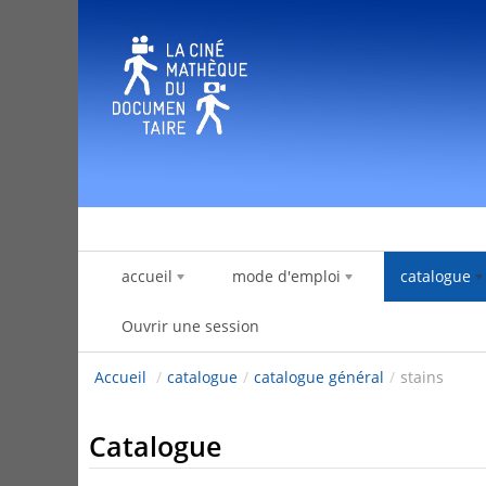
Saut au contenu
accueil
mode d'emploi
catalogue
Ouvrir une session
Accueil
/
catalogue
/
catalogue général
/
stains
Catalogue