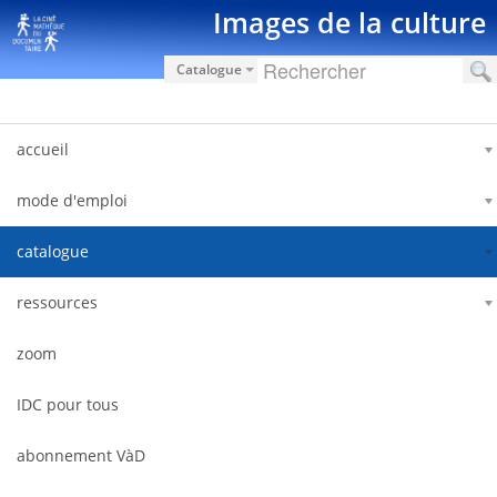
Saut au contenu
Images de la culture
Catalogue
accueil
mode d'emploi
catalogue
ressources
zoom
IDC pour tous
abonnement VàD