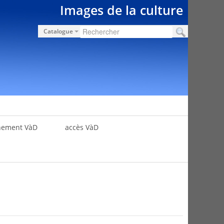
Images de la culture
Catalogue
nement VàD
accès VàD