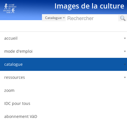
Saut au contenu
Images de la culture
Catalogue
accueil
mode d'emploi
catalogue
ressources
zoom
IDC pour tous
abonnement VàD