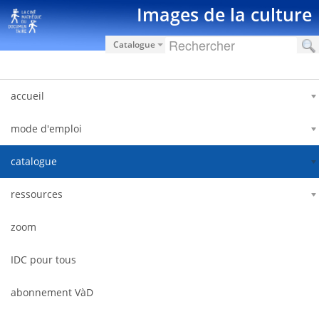
Saut au contenu
Images de la culture
Catalogue
accueil
mode d'emploi
catalogue
ressources
zoom
IDC pour tous
abonnement VàD